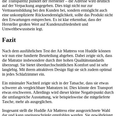
die Transparenz punktet der Hersteller – die Adresse wird deutlich
auf der Verpackung angegeben. Dies trägt nicht nur zur
Vertrauensbildung bei den Kunden bei, sondern ermöglicht auch
eine unkomplizierte Rücksendemöglichkeit, sollte das Produkt nicht
den Erwartungen entsprechen. Es ist klar erkennbar, dass der
Hersteller großen Wert auf Kundenzufriedenheit und
Umweltbewusstsein legt.
Fazit
Nach dem ausführlichen Test der Air Mattress von Huddle können
wir nun eine fundierte Beurteilung abgeben. Dabei zeigte sich, dass
die Matratze insbesondere durch ihre hohen Qualitätsstandards
überzeugt. Sie bietet überdurchschnittlichen Komfort und ist sehr
langlebig. Mit ihrem attraktiven Design fügt sie sich zudem optimal
in jedes Schlafzimmer ein.
Ein minimaler Nachteil zeigte sich in der Tatsache, dass sie etwas
schwerer als vergleichbare Matratzen ist. Dies könnte den Transport
etwas erschweren. Allerdings wird dieser kleine Negativpunkt durch
die umfangreiche Ausstattung, wie beispielsweise die mitgelieferte
Tasche, mehr als ausgeglichen.
Insgesamt stellt die Huddle Air Mattress eine ausgezeichnete Wahl
dar und kann uneingeschränkt empfohlen werden. Sie gewährleistet