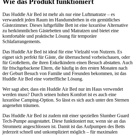
Wie das Produkt funktioniert
Das Huddle Air Bed ist mehr als nur eine Luftmatratze – es
verwandelt jeden Raum im Handumdrehen in ein gemütliches
Gästezimmer. Dieses luftgefüllte Bett ist eine luxuriöse Alternative
zu herkömmlichen Gästebetten und Matratzen und bietet eine
komfortable und praktische Lösung für temporäre
Schlafarrangements.
Das Huddle Air Bed ist ideal für eine Vielzahl von Nutzern. Es
eignet sich perfekt für Gäste, die überraschend vorbeischauen, oder
für Großeltern, die ihren Enkelkindern einen Besuch abstatten. Auch
für frischgebackene Eltern, die häufig in den ersten Monaten nach
der Geburt Besuch von Familie und Freunden bekommen, ist das
Huddle Air Bed eine vortreffliche Lösung.
Wer sagt aber, dass ein Huddle Air Bed nur im Haus verwendet
werden muss? Durch seinen hohen Komfort ist es auch eine
luxuriöse Camping-Option. So lässt es sich auch unter den Sternen
angenehm träumen.
Das Huddle Air Bed ist zudem mit einer speziellen Slumber Guard
Tech-Pumpe ausgestattet. Diese funktioniert nur, wenn sie an das
Stromnetz angeschlossen ist. Damit ist das Aufpumpen des Betts
jederzeit schnell und unkompliziert möglich – für maximalen