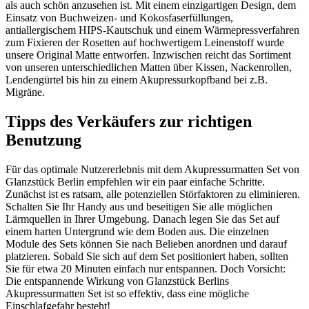
als auch schön anzusehen ist. Mit einem einzigartigen Design, dem
Einsatz von Buchweizen- und Kokosfaserfüllungen,
antiallergischem HIPS-Kautschuk und einem Wärmepressverfahren
zum Fixieren der Rosetten auf hochwertigem Leinenstoff wurde
unsere Original Matte entworfen. Inzwischen reicht das Sortiment
von unseren unterschiedlichen Matten über Kissen, Nackenrollen,
Lendengürtel bis hin zu einem Akupressurkopfband bei z.B.
Migräne.
Tipps des Verkäufers zur richtigen
Benutzung
Für das optimale Nutzererlebnis mit dem Akupressurmatten Set von
Glanzstück Berlin empfehlen wir ein paar einfache Schritte.
Zunächst ist es ratsam, alle potenziellen Störfaktoren zu eliminieren.
Schalten Sie Ihr Handy aus und beseitigen Sie alle möglichen
Lärmquellen in Ihrer Umgebung. Danach legen Sie das Set auf
einem harten Untergrund wie dem Boden aus. Die einzelnen
Module des Sets können Sie nach Belieben anordnen und darauf
platzieren. Sobald Sie sich auf dem Set positioniert haben, sollten
Sie für etwa 20 Minuten einfach nur entspannen. Doch Vorsicht:
Die entspannende Wirkung von Glanzstück Berlins
Akupressurmatten Set ist so effektiv, dass eine mögliche
Einschlafgefahr besteht!