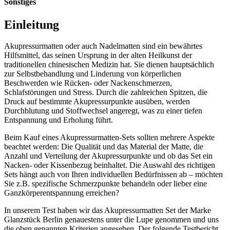
Sonstiges
Einleitung
Akupressurmatten oder auch Nadelmatten sind ein bewährtes
Hilfsmittel, das seinen Ursprung in der alten Heilkunst der
traditionellen chinesischen Medizin hat. Sie dienen hauptsächlich
zur Selbstbehandlung und Linderung von körperlichen
Beschwerden wie Rücken- oder Nackenschmerzen,
Schlafstörungen und Stress. Durch die zahlreichen Spitzen, die
Druck auf bestimmte Akupressurpunkte ausüben, werden
Durchblutung und Stoffwechsel angeregt, was zu einer tiefen
Entspannung und Erholung führt.
Beim Kauf eines Akupressurmatten-Sets sollten mehrere Aspekte
beachtet werden: Die Qualität und das Material der Matte, die
Anzahl und Verteilung der Akupressurpunkte und ob das Set ein
Nacken- oder Kissenbezug beinhaltet. Die Auswahl des richtigen
Sets hängt auch von Ihren individuellen Bedürfnissen ab – möchten
Sie z.B. spezifische Schmerzpunkte behandeln oder lieber eine
Ganzkörperentspannung erreichen?
In unserem Test haben wir das Akupressurmatten Set der Marke
Glanzstück Berlin genauestens unter die Lupe genommen und uns
die oben genannten Kriterien angesehen. Der folgende Testbericht