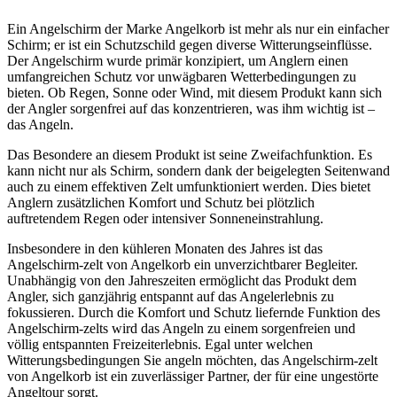
Ein Angelschirm der Marke Angelkorb ist mehr als nur ein einfacher
Schirm; er ist ein Schutzschild gegen diverse Witterungseinflüsse.
Der Angelschirm wurde primär konzipiert, um Anglern einen
umfangreichen Schutz vor unwägbaren Wetterbedingungen zu
bieten. Ob Regen, Sonne oder Wind, mit diesem Produkt kann sich
der Angler sorgenfrei auf das konzentrieren, was ihm wichtig ist –
das Angeln.
Das Besondere an diesem Produkt ist seine Zweifachfunktion. Es
kann nicht nur als Schirm, sondern dank der beigelegten Seitenwand
auch zu einem effektiven Zelt umfunktioniert werden. Dies bietet
Anglern zusätzlichen Komfort und Schutz bei plötzlich
auftretendem Regen oder intensiver Sonneneinstrahlung.
Insbesondere in den kühleren Monaten des Jahres ist das
Angelschirm-zelt von Angelkorb ein unverzichtbarer Begleiter.
Unabhängig von den Jahreszeiten ermöglicht das Produkt dem
Angler, sich ganzjährig entspannt auf das Angelerlebnis zu
fokussieren. Durch die Komfort und Schutz liefernde Funktion des
Angelschirm-zelts wird das Angeln zu einem sorgenfreien und
völlig entspannten Freizeiterlebnis. Egal unter welchen
Witterungsbedingungen Sie angeln möchten, das Angelschirm-zelt
von Angelkorb ist ein zuverlässiger Partner, der für eine ungestörte
Angeltour sorgt.