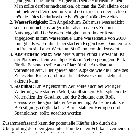
genügend Platz für den Angler und seine Ausrüstung bietet.
Man sollte darüber nachdenken, ob man das Zelt alleine oder
mit mehreren Personen nutzt und ob man darin übernachten
möchte. Dies beeinflusst die benötigte Größe des Zeltes.
Wasserfestigkeit:
Ein Angelschirm-Zelt muss wasserdicht
sein, denn nichts ist ärgerlicher als ein nasses Zelt im
Nutzungsfall. Die Wasserdichtigkeit wird in der Regel
angegeben in mm Wassersäule. Eine Wassersäule von 2000
mm gilt als wasserdicht, bei starkem Regen bzw. Dauereinsatz
im Freien sind aber Werte um 5000 mm empfehlenswert.
Ausreichend Platz:
Wie bereits unter Punkt 1 erwähnt, ist
der Platzbedarf ein wichtiger Faktor. Neben genügend Platz
für die Personen sollte auch Platz für die Ausrüstung
vorhanden sein. Hier spielen auch Aspekte wie die Höhe des
Zeltes eine Rolle, damit man beispielsweise auch stehend
agieren kann.
Stabilität:
Ein Angelschirm-Zelt sollte auch bei widriger
Witterung, wie starkem Wind, stabil stehen. Hier spielen die
Materialien der Gestänge und der Zeltplane eine Rolle,
ebenso wie die Qualität der Verarbeitung. Auf eine robuste
Befestigungsmöglichkeit, z.B. mit stabilen Heringen und
Spannleinen, sollte geachtet werden.
Zusammenfassend kann der potentielle Käufer also durch die
Überprüfung der oben genannten Punkte einen Fehlkauf vermeiden