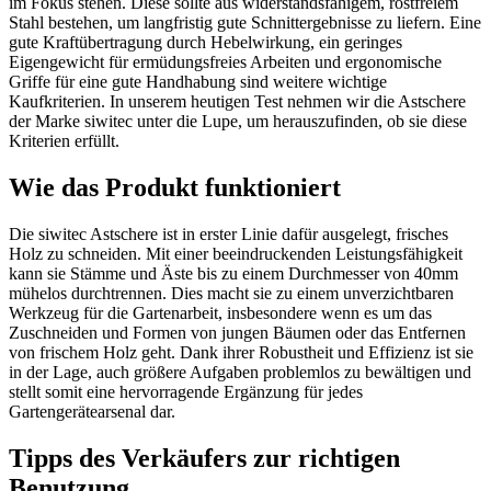
im Fokus stehen. Diese sollte aus widerstandsfähigem, rostfreiem
Stahl bestehen, um langfristig gute Schnittergebnisse zu liefern. Eine
gute Kraftübertragung durch Hebelwirkung, ein geringes
Eigengewicht für ermüdungsfreies Arbeiten und ergonomische
Griffe für eine gute Handhabung sind weitere wichtige
Kaufkriterien. In unserem heutigen Test nehmen wir die Astschere
der Marke siwitec unter die Lupe, um herauszufinden, ob sie diese
Kriterien erfüllt.
Wie das Produkt funktioniert
Die siwitec Astschere ist in erster Linie dafür ausgelegt, frisches
Holz zu schneiden. Mit einer beeindruckenden Leistungsfähigkeit
kann sie Stämme und Äste bis zu einem Durchmesser von 40mm
mühelos durchtrennen. Dies macht sie zu einem unverzichtbaren
Werkzeug für die Gartenarbeit, insbesondere wenn es um das
Zuschneiden und Formen von jungen Bäumen oder das Entfernen
von frischem Holz geht. Dank ihrer Robustheit und Effizienz ist sie
in der Lage, auch größere Aufgaben problemlos zu bewältigen und
stellt somit eine hervorragende Ergänzung für jedes
Gartengerätearsenal dar.
Tipps des Verkäufers zur richtigen
Benutzung