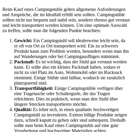
Beim Kauf eines Campingstuhls gelten allgemeine Anforderungen
und Ansprüche, die im Idealfall erfüllt sein sollten. Campingstühle
sollten nicht nur bequem und stabil sein, sondern ebenso gut verstaut
und leicht transportiert werden können. Um eine optimale Auswahl
zu treffen, sollte man die folgenden Punkte beachten:
Gewicht:
Ein Campingstuhl soll idealerweise leicht sein, da
er oft von Ort zu Ort transportiert wird. Ein zu schweres
Produkt kann zum Problem werden, besonders wenn man ihn
auf Wanderungen oder bei Campingausflügen mitnimmt.
Packmaß:
Es ist wichtig, dass der Stuhl gut verstaut werden
kann. Er sollte also ein kleines Packmaß haben, sodass er
nicht zu viel Platz im Auto, Wohnmobil oder im Rucksack
einnimmt. Einige Stühle sind faltbar, wodurch sie zusätzlich
platzsparend sind.
Transportfähigkeit:
Einige Campingstühle verfügen über
eine Tragetasche oder Schultergurte, die das Tragen
erleichtern. Dies ist praktisch, wenn man den Stuhl über
längere Strecken transportieren möchte.
Qualität:
Es lohnt sich, in einen qualitativ hochwertigen
Campingstuhl zu investieren. Extrem billige Produkte neigen
dazu, schnell kaputt zu gehen oder sind unbequem. Deshalb
sollte man beim Kauf eines Campingstuhls auf eine gute
Verarbeitung und hochwertige Materialien achten.