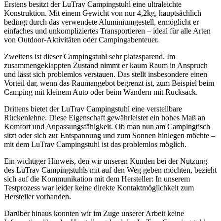
Erstens besitzt der LuTrav Campingstuhl eine ultraleichte
Konstruktion. Mit einem Gewicht von nur 4,2kg, hauptsächlich
bedingt durch das verwendete Aluminiumgestell, ermöglicht er
einfaches und unkompliziertes Transportieren – ideal für alle Arten
von Outdoor-Aktivitäten oder Campingabenteuer.
Zweitens ist dieser Campingstuhl sehr platzsparend. Im
zusammengeklappten Zustand nimmt er kaum Raum in Anspruch
und lässt sich problemlos verstauen. Das stellt insbesondere einen
Vorteil dar, wenn das Raumangebot begrenzt ist, zum Beispiel beim
Camping mit kleinem Auto oder beim Wandern mit Rucksack.
Drittens bietet der LuTrav Campingstuhl eine verstellbare
Rückenlehne. Diese Eigenschaft gewährleistet ein hohes Maß an
Komfort und Anpassungsfähigkeit. Ob man nun am Campingtisch
sitzt oder sich zur Entspannung und zum Sonnen hinlegen möchte –
mit dem LuTrav Campingstuhl ist das problemlos möglich.
Ein wichtiger Hinweis, den wir unseren Kunden bei der Nutzung
des LuTrav Campingstuhls mit auf den Weg geben möchten, bezieht
sich auf die Kommunikation mit dem Hersteller: In unserem
Testprozess war leider keine direkte Kontaktmöglichkeit zum
Hersteller vorhanden.
Darüber hinaus konnten wir im Zuge unserer Arbeit keine