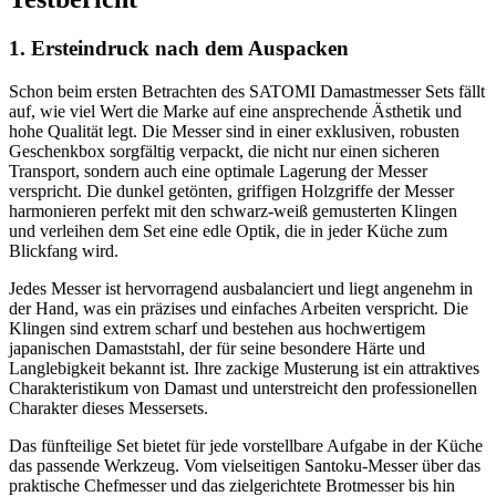
1. Ersteindruck nach dem Auspacken
Schon beim ersten Betrachten des SATOMI Damastmesser Sets fällt
auf, wie viel Wert die Marke auf eine ansprechende Ästhetik und
hohe Qualität legt. Die Messer sind in einer exklusiven, robusten
Geschenkbox sorgfältig verpackt, die nicht nur einen sicheren
Transport, sondern auch eine optimale Lagerung der Messer
verspricht. Die dunkel getönten, griffigen Holzgriffe der Messer
harmonieren perfekt mit den schwarz-weiß gemusterten Klingen
und verleihen dem Set eine edle Optik, die in jeder Küche zum
Blickfang wird.
Jedes Messer ist hervorragend ausbalanciert und liegt angenehm in
der Hand, was ein präzises und einfaches Arbeiten verspricht. Die
Klingen sind extrem scharf und bestehen aus hochwertigem
japanischen Damaststahl, der für seine besondere Härte und
Langlebigkeit bekannt ist. Ihre zackige Musterung ist ein attraktives
Charakteristikum von Damast und unterstreicht den professionellen
Charakter dieses Messersets.
Das fünfteilige Set bietet für jede vorstellbare Aufgabe in der Küche
das passende Werkzeug. Vom vielseitigen Santoku-Messer über das
praktische Chefmesser und das zielgerichtete Brotmesser bis hin