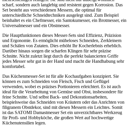
scharf, sondern auch langlebig und resistent gegen Korrosion. Das
Set besteht aus verschiedenen Messern, die optimal für
unterschiedliche Schneidtechniken ausgelegt sind. Zum Beispiel
beinhaltet es ein Chefmesser, ein Santokumesser, ein Brotmesser, ein
Universalmesser und ein Obstmesser.
Die Hauptfunktionen dieses Messer-Sets sind Effizienz, Präzision
und Ergonomie. Es ermöglicht müheloses Schneiden, Zerkleinern
und Schälen von Zutaten. Dies erhöht Ihr Kocherlebnis erheblich.
Darüber hinaus sorgen die scharfen Klingen für sehr präzise
Schnitte. Nicht zuletzt liegt durch die perfekt balancierten Griffe
jedes Messer sehr gut in der Hand und macht die Handhabung sehr
komfortabel.
Das Küchenmesser-Set ist für alle Kochaufgaben konzipiert. Sie
können es zum Schneiden von Fleisch, Fisch und Geflügel
verwenden, wobei es präzises Portionieren erleichtert. Es ist auch
ideal für die Verarbeitung von Gemüse und Obst, insbesondere für
feine Schnitte. Und selbst Back- und Dekorationsarbeiten,
beispielsweise das Schneiden von Kräutern oder das Anrichten von
filigranem Obstdekor, sind mit diesen Messern ein Leichtes. Somit
ist das SATOMI Damastmesser Set ein unverzichtbares Werkzeug
für Profi- und Hobbyköche, die großen Wert auf hochwertige
Küchenutensilien legen.