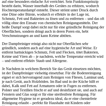
auf eine besonders einfache Art verrichtet. Sein Funktionsprinzip
besteht darin, Wasser innerhalb des Gerätes zu erhitzen, wodurch
Hochtemperaturdampf entsteht. Dieser strömt unter Druck durch
eine Düse oder Bürste, wodurch er effektiv in der Lage ist,
Schmutz, Fett und Bakterien zu lösen und zu entfernen – und das oft
völlig ohne den Einsatz von chemischen Reinigungsmitteln. Der
heiße Dampf sorgt dabei nicht nur für eine gründliche Reinigung der
Oberflächen, sondern dringt auch in deren Poren ein, hebt
Verschmutzungen an und kann Keime abtöten.
Der Dampfreiniger reinigt also nicht nur Oberflächen sehr
gründlich, sondern auch auf eine hygienische Art und Weise. Er
entfernt hartnäckigen Schmutz, Fett und Flecken, tötet Bakterien,
Keime und Viren ab – je nachdem, welche Temperatur erreicht wird
– und entfernt effektiv Staub und Allergene.
Je Nachdem in welchem Bereich Sie das Gerät einsetzen möchten,
ist der Dampfreiniger vielseitig einsetzbar. Für die Bodenreinigung
eignet er sich hervorragend zum Reinigen von Fliesen, Laminat und,
je nach Gerät, auch Holzböden. Im Bad und in der Küche hilft er
dabei, Kalk und Fett auf Armaturen oder in Fugen zu entfernen.
Polster und Textilien frischt er auf und desinfiziert sie, und auch auf
Fenstern und Glas sorgt er für eine streifenfreie Reinigung. Für
allgemeine Hygiene ist er geradezu ideal, da er eine chemiefreie
Reinigung erlaubt – perfekt für Haushalte mit Kindern oder