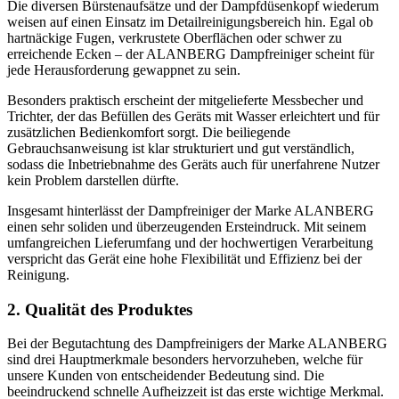
Die diversen Bürstenaufsätze und der Dampfdüsenkopf wiederum
weisen auf einen Einsatz im Detailreinigungsbereich hin. Egal ob
hartnäckige Fugen, verkrustete Oberflächen oder schwer zu
erreichende Ecken – der ALANBERG Dampfreiniger scheint für
jede Herausforderung gewappnet zu sein.
Besonders praktisch erscheint der mitgelieferte Messbecher und
Trichter, der das Befüllen des Geräts mit Wasser erleichtert und für
zusätzlichen Bedienkomfort sorgt. Die beiliegende
Gebrauchsanweisung ist klar strukturiert und gut verständlich,
sodass die Inbetriebnahme des Geräts auch für unerfahrene Nutzer
kein Problem darstellen dürfte.
Insgesamt hinterlässt der Dampfreiniger der Marke ALANBERG
einen sehr soliden und überzeugenden Ersteindruck. Mit seinem
umfangreichen Lieferumfang und der hochwertigen Verarbeitung
verspricht das Gerät eine hohe Flexibilität und Effizienz bei der
Reinigung.
2. Qualität des Produktes
Bei der Begutachtung des Dampfreinigers der Marke ALANBERG
sind drei Hauptmerkmale besonders hervorzuheben, welche für
unsere Kunden von entscheidender Bedeutung sind. Die
beeindruckend schnelle Aufheizzeit ist das erste wichtige Merkmal.