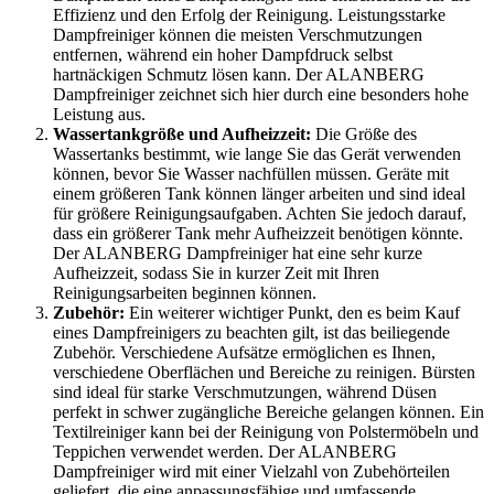
Effizienz und den Erfolg der Reinigung. Leistungsstarke
Dampfreiniger können die meisten Verschmutzungen
entfernen, während ein hoher Dampfdruck selbst
hartnäckigen Schmutz lösen kann. Der ALANBERG
Dampfreiniger zeichnet sich hier durch eine besonders hohe
Leistung aus.
Wassertankgröße und Aufheizzeit:
Die Größe des
Wassertanks bestimmt, wie lange Sie das Gerät verwenden
können, bevor Sie Wasser nachfüllen müssen. Geräte mit
einem größeren Tank können länger arbeiten und sind ideal
für größere Reinigungsaufgaben. Achten Sie jedoch darauf,
dass ein größerer Tank mehr Aufheizzeit benötigen könnte.
Der ALANBERG Dampfreiniger hat eine sehr kurze
Aufheizzeit, sodass Sie in kurzer Zeit mit Ihren
Reinigungsarbeiten beginnen können.
Zubehör:
Ein weiterer wichtiger Punkt, den es beim Kauf
eines Dampfreinigers zu beachten gilt, ist das beiliegende
Zubehör. Verschiedene Aufsätze ermöglichen es Ihnen,
verschiedene Oberflächen und Bereiche zu reinigen. Bürsten
sind ideal für starke Verschmutzungen, während Düsen
perfekt in schwer zugängliche Bereiche gelangen können. Ein
Textilreiniger kann bei der Reinigung von Polstermöbeln und
Teppichen verwendet werden. Der ALANBERG
Dampfreiniger wird mit einer Vielzahl von Zubehörteilen
geliefert, die eine anpassungsfähige und umfassende