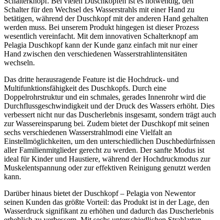
Schalterknopf. Bei vielen Duschköpfen ist es notwendig, den
Schalter für den Wechsel des Wasserstrahls mit einer Hand zu
betätigen, während der Duschkopf mit der anderen Hand gehalten
werden muss. Bei unserem Produkt hingegen ist dieser Prozess
wesentlich vereinfacht. Mit dem innovativen Schalterknopf am
Pelagia Duschkopf kann der Kunde ganz einfach mit nur einer
Hand zwischen den verschiedenen Wasserstrahlintensitäten
wechseln.
Das dritte herausragende Feature ist die Hochdruck- und
Multifunktionsfähigkeit des Duschkopfs. Durch eine
Doppelrohrstruktur und ein schmales, gerades Innenrohr wird die
Durchflussgeschwindigkeit und der Druck des Wassers erhöht. Dies
verbessert nicht nur das Duscherlebnis insgesamt, sondern trägt auch
zur Wassereinsparung bei. Zudem bietet der Duschkopf mit seinen
sechs verschiedenen Wasserstrahlmodi eine Vielfalt an
Einstellmöglichkeiten, um den unterschiedlichen Duschbedürfnissen
aller Familienmitglieder gerecht zu werden. Der sanfte Modus ist
ideal für Kinder und Haustiere, während der Hochdruckmodus zur
Muskelentspannung oder zur effektiven Reinigung genutzt werden
kann.
Darüber hinaus bietet der Duschkopf – Pelagia von Newentor
seinen Kunden das größte Vorteil: das Produkt ist in der Lage, den
Wasserdruck signifikant zu erhöhen und dadurch das Duscherlebnis
erheblich zu verbessern. Mit sechs unterschiedlichen Strahlarten