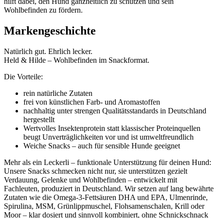
hilft dabei, den Hund ganzheitlich zu schützen und sein
Wohlbefinden zu fördern.
Markengeschichte
Natürlich gut. Ehrlich lecker.
Held & Hilde – Wohlbefinden im Snackformat.
Die Vorteile:
rein natürliche Zutaten
frei von künstlichen Farb- und Aromastoffen
nachhaltig unter strengen Qualitätsstandards in Deutschland
hergestellt
Wertvolles Insektenprotein statt klassischer Proteinquellen
beugt Unverträglichkeiten vor und ist umweltfreundlich
Weiche Snacks – auch für sensible Hunde geeignet
Mehr als ein Leckerli – funktionale Unterstützung für deinen Hund:
Unsere Snacks schmecken nicht nur, sie unterstützen gezielt
Verdauung, Gelenke und Wohlbefinden – entwickelt mit
Fachleuten, produziert in Deutschland. Wir setzen auf lang bewährte
Zutaten wie die Omega-3-Fettsäuren DHA und EPA, Ulmenrinde,
Spirulina, MSM, Grünlippmuschel, Flohsamenschalen, Krill oder
Moor – klar dosiert und sinnvoll kombiniert, ohne Schnickschnack