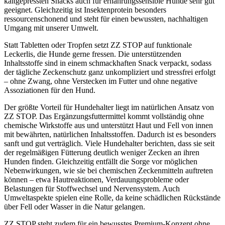
kaltgepressten Snacks auch für ernährungssensible Hunde sehr gut
geeignet. Gleichzeitig ist Insektenprotein besonders
ressourcenschonend und steht für einen bewussten, nachhaltigen
Umgang mit unserer Umwelt.
Statt Tabletten oder Tropfen setzt ZZ STOP auf funktionale
Leckerlis, die Hunde gerne fressen. Die unterstützenden
Inhaltsstoffe sind in einem schmackhaften Snack verpackt, sodass
der tägliche Zeckenschutz ganz unkompliziert und stressfrei erfolgt
– ohne Zwang, ohne Verstecken im Futter und ohne negative
Assoziationen für den Hund.
Der größte Vorteil für Hundehalter liegt im natürlichen Ansatz von
ZZ STOP. Das Ergänzungsfuttermittel kommt vollständig ohne
chemische Wirkstoffe aus und unterstützt Haut und Fell von innen
mit bewährten, natürlichen Inhaltsstoffen. Dadurch ist es besonders
sanft und gut verträglich. Viele Hundehalter berichten, dass sie seit
der regelmäßigen Fütterung deutlich weniger Zecken an ihren
Hunden finden. Gleichzeitig entfällt die Sorge vor möglichen
Nebenwirkungen, wie sie bei chemischen Zeckenmitteln auftreten
können – etwa Hautreaktionen, Verdauungsprobleme oder
Belastungen für Stoffwechsel und Nervensystem. Auch
Umweltaspekte spielen eine Rolle, da keine schädlichen Rückstände
über Fell oder Wasser in die Natur gelangen.
ZZ STOP steht zudem für ein bewusstes Premium-Konzept ohne