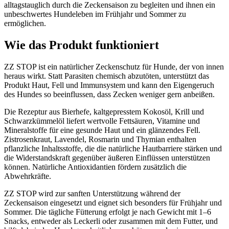
alltagstauglich durch die Zeckensaison zu begleiten und ihnen ein
unbeschwertes Hundeleben im Frühjahr und Sommer zu
ermöglichen.
Wie das Produkt funktioniert
ZZ STOP ist ein natürlicher Zeckenschutz für Hunde, der von innen
heraus wirkt. Statt Parasiten chemisch abzutöten, unterstützt das
Produkt Haut, Fell und Immunsystem und kann den Eigengeruch
des Hundes so beeinflussen, dass Zecken weniger gern anbeißen.
Die Rezeptur aus Bierhefe, kaltgepresstem Kokosöl, Krill und
Schwarzkümmelöl liefert wertvolle Fettsäuren, Vitamine und
Mineralstoffe für eine gesunde Haut und ein glänzendes Fell.
Zistrosenkraut, Lavendel, Rosmarin und Thymian enthalten
pflanzliche Inhaltsstoffe, die die natürliche Hautbarriere stärken und
die Widerstandskraft gegenüber äußeren Einflüssen unterstützen
können. Natürliche Antioxidantien fördern zusätzlich die
Abwehrkräfte.
ZZ STOP wird zur sanften Unterstützung während der
Zeckensaison eingesetzt und eignet sich besonders für Frühjahr und
Sommer. Die tägliche Fütterung erfolgt je nach Gewicht mit 1–6
Snacks, entweder als Leckerli oder zusammen mit dem Futter, und