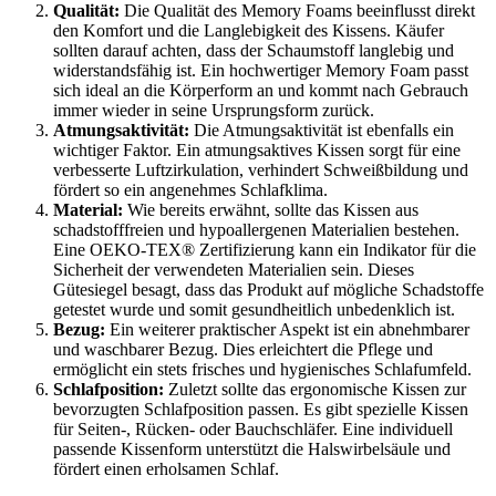
Qualität:
Die Qualität des Memory Foams beeinflusst direkt
den Komfort und die Langlebigkeit des Kissens. Käufer
sollten darauf achten, dass der Schaumstoff langlebig und
widerstandsfähig ist. Ein hochwertiger Memory Foam passt
sich ideal an die Körperform an und kommt nach Gebrauch
immer wieder in seine Ursprungsform zurück.
Atmungsaktivität:
Die Atmungsaktivität ist ebenfalls ein
wichtiger Faktor. Ein atmungsaktives Kissen sorgt für eine
verbesserte Luftzirkulation, verhindert Schweißbildung und
fördert so ein angenehmes Schlafklima.
Material:
Wie bereits erwähnt, sollte das Kissen aus
schadstofffreien und hypoallergenen Materialien bestehen.
Eine OEKO-TEX® Zertifizierung kann ein Indikator für die
Sicherheit der verwendeten Materialien sein. Dieses
Gütesiegel besagt, dass das Produkt auf mögliche Schadstoffe
getestet wurde und somit gesundheitlich unbedenklich ist.
Bezug:
Ein weiterer praktischer Aspekt ist ein abnehmbarer
und waschbarer Bezug. Dies erleichtert die Pflege und
ermöglicht ein stets frisches und hygienisches Schlafumfeld.
Schlafposition:
Zuletzt sollte das ergonomische Kissen zur
bevorzugten Schlafposition passen. Es gibt spezielle Kissen
für Seiten-, Rücken- oder Bauchschläfer. Eine individuell
passende Kissenform unterstützt die Halswirbelsäule und
fördert einen erholsamen Schlaf.