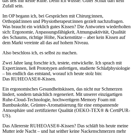
das ließ mir keine Ruhe. Denn ich wusste: Guter Schlaf darf kein
Zufall sein.
Im OP begann ich, bei Gesprächen mit Chirurg:innen,
Orthopäd:innen und Physiotherapeut:innen gezielt nachzufragen.
Was braucht ein wirklich gutes Kissen? Die Antworten wiederholten
sich: Ergonomie, Anpassungsfähigkeit, Atmungsaktivität, Qualität
des Schaums, richtige Höhe, Nackenstütze – aber kein Kissen auf
dem Markt vereinte all das auf hohem Niveau.
Also beschloss ich, es selbst zu machen.
Zwei Jahre lang forschte ich, testete, entwickelte. Ich sprach mit
Expert:innen, ließ Prototypen anfertigen, studierte Schlafphysiologie
– bis endlich das entstand, worauf ich heute stolz bin:
Das RUHEOASE®-Kissen.
Ein ergonomisches Gesundheitskissen, das nicht nur Schmerzen
lindert, sondern tatsächlich regeneriert. Mit unserer einzigartigen
Ruhe-Cloud-Technologie, hochwertigem Memory Foam mit
Bambuskohle, Grüntee-Aromatisierung für eine entspannende
Atmosphäre und zertifizierter Qualität (OEKO-TEX® & CertiPUR-
US).
Das Allererste RUHEOASE®-Kissen? Das schläft bis heute meine
Mutter jede Nacht – und hat seither keine Nackenschmerzen mehr