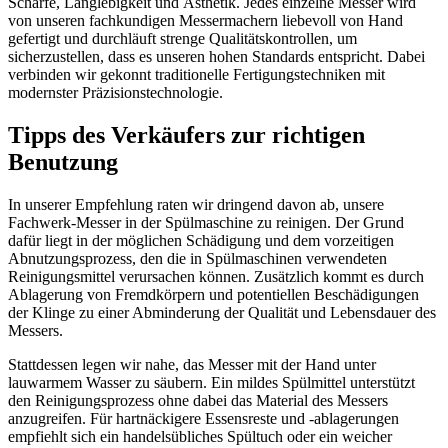
Schärfe, Langlebigkeit und Ästhetik. Jedes einzelne Messer wird
von unseren fachkundigen Messermachern liebevoll von Hand
gefertigt und durchläuft strenge Qualitätskontrollen, um
sicherzustellen, dass es unseren hohen Standards entspricht. Dabei
verbinden wir gekonnt traditionelle Fertigungstechniken mit
modernster Präzisionstechnologie.
Tipps des Verkäufers zur richtigen
Benutzung
In unserer Empfehlung raten wir dringend davon ab, unsere
Fachwerk-Messer in der Spülmaschine zu reinigen. Der Grund
dafür liegt in der möglichen Schädigung und dem vorzeitigen
Abnutzungsprozess, den die in Spülmaschinen verwendeten
Reinigungsmittel verursachen können. Zusätzlich kommt es durch
Ablagerung von Fremdkörpern und potentiellen Beschädigungen
der Klinge zu einer Abminderung der Qualität und Lebensdauer des
Messers.
Stattdessen legen wir nahe, das Messer mit der Hand unter
lauwarmem Wasser zu säubern. Ein mildes Spülmittel unterstützt
den Reinigungsprozess ohne dabei das Material des Messers
anzugreifen. Für hartnäckigere Essensreste und -ablagerungen
empfiehlt sich ein handelsübliches Spültuch oder ein weicher