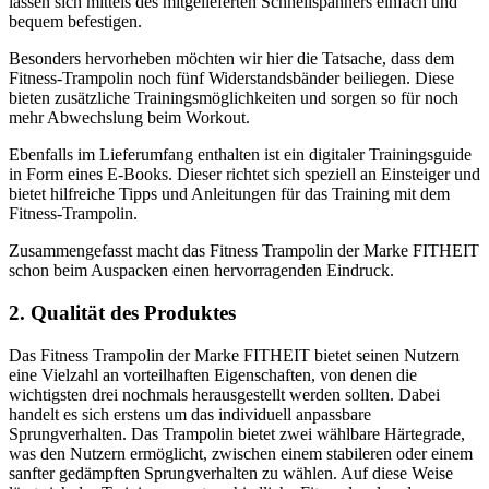
lassen sich mittels des mitgelieferten Schnellspanners einfach und
bequem befestigen.
Besonders hervorheben möchten wir hier die Tatsache, dass dem
Fitness-Trampolin noch fünf Widerstandsbänder beiliegen. Diese
bieten zusätzliche Trainingsmöglichkeiten und sorgen so für noch
mehr Abwechslung beim Workout.
Ebenfalls im Lieferumfang enthalten ist ein digitaler Trainingsguide
in Form eines E-Books. Dieser richtet sich speziell an Einsteiger und
bietet hilfreiche Tipps und Anleitungen für das Training mit dem
Fitness-Trampolin.
Zusammengefasst macht das Fitness Trampolin der Marke FITHEIT
schon beim Auspacken einen hervorragenden Eindruck.
2. Qualität des Produktes
Das Fitness Trampolin der Marke FITHEIT bietet seinen Nutzern
eine Vielzahl an vorteilhaften Eigenschaften, von denen die
wichtigsten drei nochmals herausgestellt werden sollten. Dabei
handelt es sich erstens um das individuell anpassbare
Sprungverhalten. Das Trampolin bietet zwei wählbare Härtegrade,
was den Nutzern ermöglicht, zwischen einem stabileren oder einem
sanfter gedämpften Sprungverhalten zu wählen. Auf diese Weise