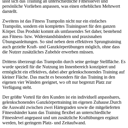
lässt sich das Training an unterschiedliche Fitnesslevel und
persönliche Vorlieben anpassen, was einen erheblichen Mehrwert
darstellt.
Zweitens ist das Fitness Trampolin nicht nur ein einfaches
Trampolin, sondern ein komplettes Trainingsset für den ganzen
Körper. Das Produkt kommt als umfassendes Set daher, bestehend
aus Fitness- bzw. Widerstandsbändern und praxisnahen
Übungsanleitungen. So sind neben dem effektiven Sprungtraining
auch gezielte Kraft- und Ganzkörperübungen möglich, ohne dass
die Nutzer zusätzliches Zubehör erwerben müssen.
Drittens überzeugt das Trampolin durch seine geringe Stellfläche. Es
wurde speziell für die Nutzung im Innenbereich konzipiert und
ermöglicht ein effektives, dabei aber gelenkschonendes Training auf
kleiner Fläche. Das macht es besonders für das Training in den
eigenen vier Wänden geeignet, wo oft nur begrenzt Platz zur
Verfügung steht.
Der größte Vorteil für den Kunden ist ein individuell anpassbares,
gelenkschonendes Ganzkörpertraining im eigenen Zuhause.Durch
die Auswahl zwischen zwei Härtegraden sowie die mitgelieferten
Fitnessbänder kann das Training flexibel an unterschiedliche
Fitnesslevel angepasst und um zusätzliche Kraftübungen ergänzt
werden, bei geringem Platz- und Zeitaufwand.