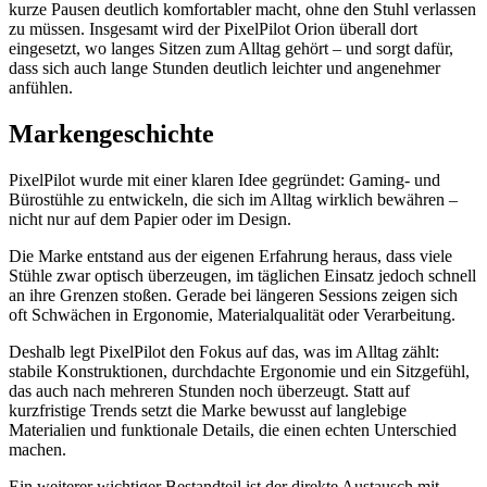
kurze Pausen deutlich komfortabler macht, ohne den Stuhl verlassen
zu müssen. Insgesamt wird der PixelPilot Orion überall dort
eingesetzt, wo langes Sitzen zum Alltag gehört – und sorgt dafür,
dass sich auch lange Stunden deutlich leichter und angenehmer
anfühlen.
Markengeschichte
PixelPilot wurde mit einer klaren Idee gegründet: Gaming- und
Bürostühle zu entwickeln, die sich im Alltag wirklich bewähren –
nicht nur auf dem Papier oder im Design.
Die Marke entstand aus der eigenen Erfahrung heraus, dass viele
Stühle zwar optisch überzeugen, im täglichen Einsatz jedoch schnell
an ihre Grenzen stoßen. Gerade bei längeren Sessions zeigen sich
oft Schwächen in Ergonomie, Materialqualität oder Verarbeitung.
Deshalb legt PixelPilot den Fokus auf das, was im Alltag zählt:
stabile Konstruktionen, durchdachte Ergonomie und ein Sitzgefühl,
das auch nach mehreren Stunden noch überzeugt. Statt auf
kurzfristige Trends setzt die Marke bewusst auf langlebige
Materialien und funktionale Details, die einen echten Unterschied
machen.
Ein weiterer wichtiger Bestandteil ist der direkte Austausch mit