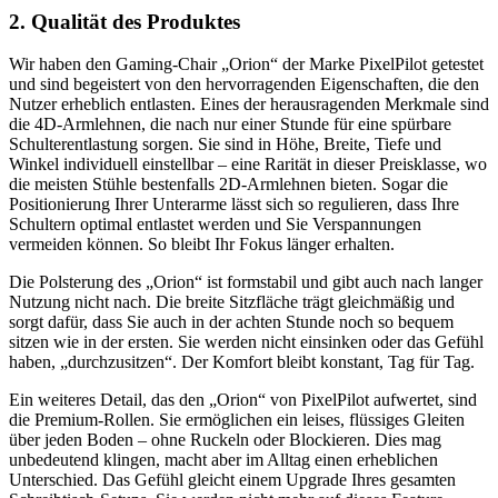
2. Qualität des Produktes
Wir haben den Gaming-Chair „Orion“ der Marke PixelPilot getestet
und sind begeistert von den hervorragenden Eigenschaften, die den
Nutzer erheblich entlasten. Eines der herausragenden Merkmale sind
die 4D-Armlehnen, die nach nur einer Stunde für eine spürbare
Schulterentlastung sorgen. Sie sind in Höhe, Breite, Tiefe und
Winkel individuell einstellbar – eine Rarität in dieser Preisklasse, wo
die meisten Stühle bestenfalls 2D-Armlehnen bieten. Sogar die
Positionierung Ihrer Unterarme lässt sich so regulieren, dass Ihre
Schultern optimal entlastet werden und Sie Verspannungen
vermeiden können. So bleibt Ihr Fokus länger erhalten.
Die Polsterung des „Orion“ ist formstabil und gibt auch nach langer
Nutzung nicht nach. Die breite Sitzfläche trägt gleichmäßig und
sorgt dafür, dass Sie auch in der achten Stunde noch so bequem
sitzen wie in der ersten. Sie werden nicht einsinken oder das Gefühl
haben, „durchzusitzen“. Der Komfort bleibt konstant, Tag für Tag.
Ein weiteres Detail, das den „Orion“ von PixelPilot aufwertet, sind
die Premium-Rollen. Sie ermöglichen ein leises, flüssiges Gleiten
über jeden Boden – ohne Ruckeln oder Blockieren. Dies mag
unbedeutend klingen, macht aber im Alltag einen erheblichen
Unterschied. Das Gefühl gleicht einem Upgrade Ihres gesamten