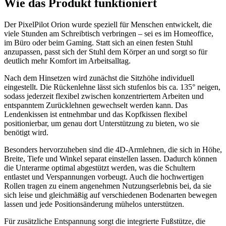
Wie das Produkt funktioniert
Der PixelPilot Orion wurde speziell für Menschen entwickelt, die
viele Stunden am Schreibtisch verbringen – sei es im Homeoffice,
im Büro oder beim Gaming. Statt sich an einen festen Stuhl
anzupassen, passt sich der Stuhl dem Körper an und sorgt so für
deutlich mehr Komfort im Arbeitsalltag.
Nach dem Hinsetzen wird zunächst die Sitzhöhe individuell
eingestellt. Die Rückenlehne lässt sich stufenlos bis ca. 135° neigen,
sodass jederzeit flexibel zwischen konzentriertem Arbeiten und
entspanntem Zurücklehnen gewechselt werden kann. Das
Lendenkissen ist entnehmbar und das Kopfkissen flexibel
positionierbar, um genau dort Unterstützung zu bieten, wo sie
benötigt wird.
Besonders hervorzuheben sind die 4D-Armlehnen, die sich in Höhe,
Breite, Tiefe und Winkel separat einstellen lassen. Dadurch können
die Unterarme optimal abgestützt werden, was die Schultern
entlastet und Verspannungen vorbeugt. Auch die hochwertigen
Rollen tragen zu einem angenehmen Nutzungserlebnis bei, da sie
sich leise und gleichmäßig auf verschiedenen Bodenarten bewegen
lassen und jede Positionsänderung mühelos unterstützen.
Für zusätzliche Entspannung sorgt die integrierte Fußstütze, die