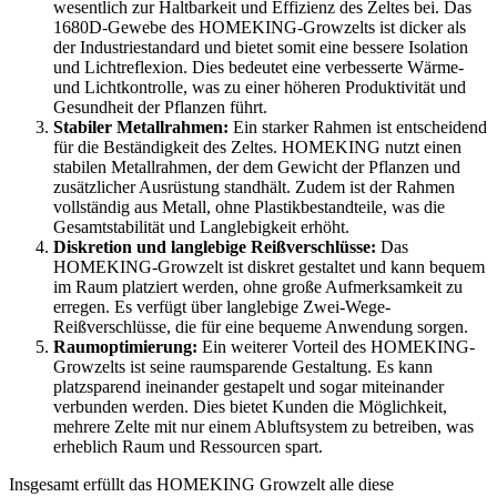
wesentlich zur Haltbarkeit und Effizienz des Zeltes bei. Das
1680D-Gewebe des HOMEKING-Growzelts ist dicker als
der Industriestandard und bietet somit eine bessere Isolation
und Lichtreflexion. Dies bedeutet eine verbesserte Wärme-
und Lichtkontrolle, was zu einer höheren Produktivität und
Gesundheit der Pflanzen führt.
Stabiler Metallrahmen:
Ein starker Rahmen ist entscheidend
für die Beständigkeit des Zeltes. HOMEKING nutzt einen
stabilen Metallrahmen, der dem Gewicht der Pflanzen und
zusätzlicher Ausrüstung standhält. Zudem ist der Rahmen
vollständig aus Metall, ohne Plastikbestandteile, was die
Gesamtstabilität und Langlebigkeit erhöht.
Diskretion und langlebige Reißverschlüsse:
Das
HOMEKING-Growzelt ist diskret gestaltet und kann bequem
im Raum platziert werden, ohne große Aufmerksamkeit zu
erregen. Es verfügt über langlebige Zwei-Wege-
Reißverschlüsse, die für eine bequeme Anwendung sorgen.
Raumoptimierung:
Ein weiterer Vorteil des HOMEKING-
Growzelts ist seine raumsparende Gestaltung. Es kann
platzsparend ineinander gestapelt und sogar miteinander
verbunden werden. Dies bietet Kunden die Möglichkeit,
mehrere Zelte mit nur einem Abluftsystem zu betreiben, was
erheblich Raum und Ressourcen spart.
Insgesamt erfüllt das HOMEKING Growzelt alle diese