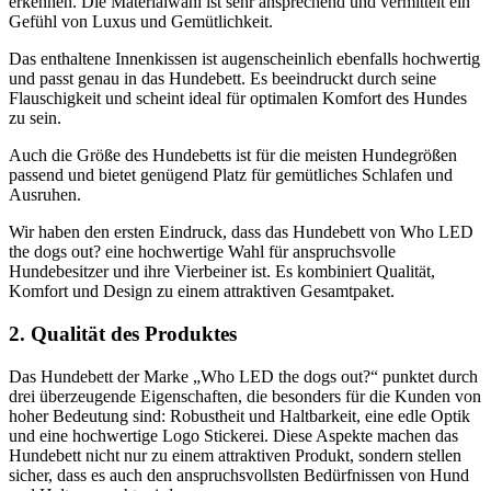
erkennen. Die Materialwahl ist sehr ansprechend und vermittelt ein
Gefühl von Luxus und Gemütlichkeit.
Das enthaltene Innenkissen ist augenscheinlich ebenfalls hochwertig
und passt genau in das Hundebett. Es beeindruckt durch seine
Flauschigkeit und scheint ideal für optimalen Komfort des Hundes
zu sein.
Auch die Größe des Hundebetts ist für die meisten Hundegrößen
passend und bietet genügend Platz für gemütliches Schlafen und
Ausruhen.
Wir haben den ersten Eindruck, dass das Hundebett von Who LED
the dogs out? eine hochwertige Wahl für anspruchsvolle
Hundebesitzer und ihre Vierbeiner ist. Es kombiniert Qualität,
Komfort und Design zu einem attraktiven Gesamtpaket.
2. Qualität des Produktes
Das Hundebett der Marke „Who LED the dogs out?“ punktet durch
drei überzeugende Eigenschaften, die besonders für die Kunden von
hoher Bedeutung sind: Robustheit und Haltbarkeit, eine edle Optik
und eine hochwertige Logo Stickerei. Diese Aspekte machen das
Hundebett nicht nur zu einem attraktiven Produkt, sondern stellen
sicher, dass es auch den anspruchsvollsten Bedürfnissen von Hund