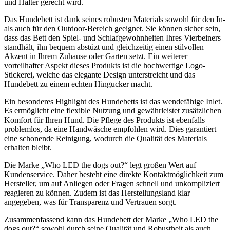
und Halter gerecht wird.
Das Hundebett ist dank seines robusten Materials sowohl für den In-
als auch für den Outdoor-Bereich geeignet. Sie können sicher sein,
dass das Bett den Spiel- und Schlafgewohnheiten Ihres Vierbeiners
standhält, ihn bequem abstüzt und gleichzeitig einen stilvollen
Akzent in Ihrem Zuhause oder Garten setzt. Ein weiterer
vorteilhafter Aspekt dieses Produkts ist die hochwertige Logo-
Stickerei, welche das elegante Design unterstreicht und das
Hundebett zu einem echten Hingucker macht.
Ein besonderes Highlight des Hundebetts ist das wendefähige Inlet.
Es ermöglicht eine flexible Nutzung und gewährleistet zusätzlichen
Komfort für Ihren Hund. Die Pflege des Produkts ist ebenfalls
problemlos, da eine Handwäsche empfohlen wird. Dies garantiert
eine schonende Reinigung, wodurch die Qualität des Materials
erhalten bleibt.
Die Marke „Who LED the dogs out?“ legt großen Wert auf
Kundenservice. Daher besteht eine direkte Kontaktmöglichkeit zum
Hersteller, um auf Anliegen oder Fragen schnell und unkompliziert
reagieren zu können. Zudem ist das Herstellungsland klar
angegeben, was für Transparenz und Vertrauen sorgt.
Zusammenfassend kann das Hundebett der Marke „Who LED the
dogs out?“ sowohl durch seine Qualität und Robustheit als auch