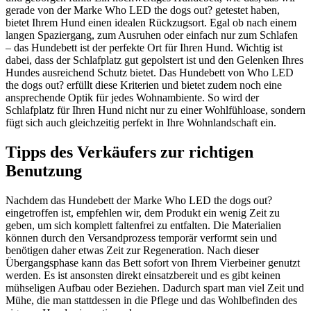
gerade von der Marke Who LED the dogs out? getestet haben,
bietet Ihrem Hund einen idealen Rückzugsort. Egal ob nach einem
langen Spaziergang, zum Ausruhen oder einfach nur zum Schlafen
– das Hundebett ist der perfekte Ort für Ihren Hund. Wichtig ist
dabei, dass der Schlafplatz gut gepolstert ist und den Gelenken Ihres
Hundes ausreichend Schutz bietet. Das Hundebett von Who LED
the dogs out? erfüllt diese Kriterien und bietet zudem noch eine
ansprechende Optik für jedes Wohnambiente. So wird der
Schlafplatz für Ihren Hund nicht nur zu einer Wohlfühloase, sondern
fügt sich auch gleichzeitig perfekt in Ihre Wohnlandschaft ein.
Tipps des Verkäufers zur richtigen
Benutzung
Nachdem das Hundebett der Marke Who LED the dogs out?
eingetroffen ist, empfehlen wir, dem Produkt ein wenig Zeit zu
geben, um sich komplett faltenfrei zu entfalten. Die Materialien
können durch den Versandprozess temporär verformt sein und
benötigen daher etwas Zeit zur Regeneration. Nach dieser
Übergangsphase kann das Bett sofort von Ihrem Vierbeiner genutzt
werden. Es ist ansonsten direkt einsatzbereit und es gibt keinen
mühseligen Aufbau oder Beziehen. Dadurch spart man viel Zeit und
Mühe, die man stattdessen in die Pflege und das Wohlbefinden des