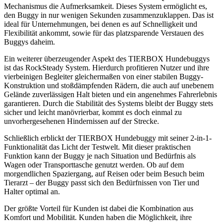
Mechanismus die Aufmerksamkeit. Dieses System ermöglicht es,
den Buggy in nur wenigen Sekunden zusammenzuklappen. Das ist
ideal für Unternehmungen, bei denen es auf Schnelligkeit und
Flexibilität ankommt, sowie für das platzsparende Verstauen des
Buggys daheim.
Ein weiterer überzeugender Aspekt des TIERBOX Hundebuggys
ist das RockSteady System. Hierdurch profitieren Nutzer und ihre
vierbeinigen Begleiter gleichermaßen von einer stabilen Buggy-
Konstruktion und stoßdämpfenden Rädern, die auch auf unebenem
Gelände zuverlässigen Halt bieten und ein angenehmes Fahrerlebnis
garantieren. Durch die Stabilität des Systems bleibt der Buggy stets
sicher und leicht manövrierbar, kommt es doch einmal zu
unvorhergesehenen Hindernissen auf der Strecke.
Schließlich erblickt der TIERBOX Hundebuggy mit seiner 2-in-1-
Funktionalität das Licht der Testwelt. Mit dieser praktischen
Funktion kann der Buggy je nach Situation und Bedürfnis als
Wagen oder Transporttasche genutzt werden. Ob auf dem
morgendlichen Spaziergang, auf Reisen oder beim Besuch beim
Tierarzt – der Buggy passt sich den Bedürfnissen von Tier und
Halter optimal an.
Der größte Vorteil für Kunden ist dabei die Kombination aus
Komfort und Mobilität. Kunden haben die Möglichkeit, ihre