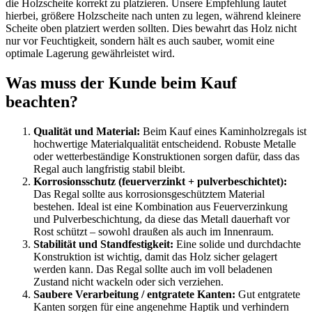
die Holzscheite korrekt zu platzieren. Unsere Empfehlung lautet
hierbei, größere Holzscheite nach unten zu legen, während kleinere
Scheite oben platziert werden sollten. Dies bewahrt das Holz nicht
nur vor Feuchtigkeit, sondern hält es auch sauber, womit eine
optimale Lagerung gewährleistet wird.
Was muss der Kunde beim Kauf
beachten?
Qualität und Material:
Beim Kauf eines Kaminholzregals ist
hochwertige Materialqualität entscheidend. Robuste Metalle
oder wetterbeständige Konstruktionen sorgen dafür, dass das
Regal auch langfristig stabil bleibt.
Korrosionsschutz (feuerverzinkt + pulverbeschichtet):
Das Regal sollte aus korrosionsgeschütztem Material
bestehen. Ideal ist eine Kombination aus Feuerverzinkung
und Pulverbeschichtung, da diese das Metall dauerhaft vor
Rost schützt – sowohl draußen als auch im Innenraum.
Stabilität und Standfestigkeit:
Eine solide und durchdachte
Konstruktion ist wichtig, damit das Holz sicher gelagert
werden kann. Das Regal sollte auch im voll beladenen
Zustand nicht wackeln oder sich verziehen.
Saubere Verarbeitung / entgratete Kanten:
Gut entgratete
Kanten sorgen für eine angenehme Haptik und verhindern