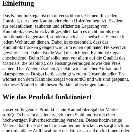
Einleitung
Das Kaminholzregal ist ein unverzichtbares Element für jeden
Haushalt, der einen Kamin oder einen Holzofen benutzt. Es dient
zur ordentlichen, sauberen und effizienten Lagerung von
Kaminholz. Geschmackvoll gestaltet, kann es nicht nur als rein
funktionaler Gegenstand, sondern auch als ästhetisches Element in
jedem Wohnraum dienen. Dabei ist es essentiell, dass das
Kaminholz trocken gelagert wird, um einen optimalen Heizwert zu
gewährleisten. Daher ist die Wahl des richtigen Kaminholzregals
entscheidend. Beim Kauf sollte man vor allem auf die Qualität des
Materials, die Stabilität, das Fassungsvermögen sowie den Preis
achten. Des Weiteren sollten Aspekte wie einfacher Aufbau und
platzsparendes Design berücksichtigt werden. Unser aktueller Test
widmet sich dem Kaminholzregal von sortiQ und wir sind gespannt,
ob dieses Modell in all diesen Punkten überzeugen kann.
Wie das Produkt funktioniert
Unser vorliegendes Produkt ist ein Kaminholzregal der Marke
sortiQ. Es besteht aus feuerverzinktem Stahl und ist mit einer
hochwertigen Pulverbeschichtung versehen. Dieses hochwertige
Material hält Ihr Holz nicht nur sauber und trocken, es sorgt auch für
eine ordentliche Aufbewahrung des Holzes – egal ob im Innen- oder