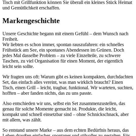
Tisch mit Grillfunktion können Sie überall ein kleines Stück Heimat
und Gemütlichkeit erschaffen.
Markengeschichte
Unsere Geschichte begann mit einem Gefühl – dem Wunsch nach
Freiheit.
Wir liebten es schon immer, spontan rauszufahren: ein schnelles
Frühstück am See, ein spontanes Abendessen im Grünen. Doch
jedes Mal dasselbe Problem – zu viele Einzelteile, zu schwere
Taschen, zu viel Organisation für einen Moment, der eigentlich
leicht sein sollte.
Wir fragten uns oft: Warum gibt es keinen kompakten, durchdachten
Set, das einfach alles vereint, was man wirklich braucht? Einen
Tisch, einen Grill – leicht, tragbar, funktional. Wir warteten, suchten,
hofften – aber fanden nichts, das zu uns passte.
Also entschieden wir uns, selbst ein Set zusammenzustellen, das
genau für solche Momente gemacht ist. Produkte, die leicht,
kompakt und schnell einsetzbar sind – ohne Schnickschnack, aber
mit allem, was zählt.
So entstand unsere Marke – aus dem echten Bedürfnis heraus, das
Leben draußen einfacher, spontaner und stilvoller zu gestalten. Für