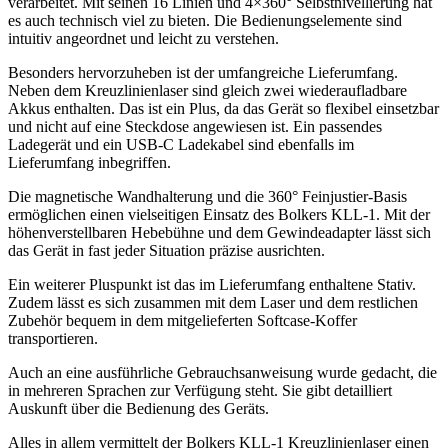
verarbeitet. Mit seinen 16 Linien und 4×360° Selbstnivellierung hat
es auch technisch viel zu bieten. Die Bedienungselemente sind
intuitiv angeordnet und leicht zu verstehen.
Besonders hervorzuheben ist der umfangreiche Lieferumfang.
Neben dem Kreuzlinienlaser sind gleich zwei wiederaufladbare
Akkus enthalten. Das ist ein Plus, da das Gerät so flexibel einsetzbar
und nicht auf eine Steckdose angewiesen ist. Ein passendes
Ladegerät und ein USB-C Ladekabel sind ebenfalls im
Lieferumfang inbegriffen.
Die magnetische Wandhalterung und die 360° Feinjustier-Basis
ermöglichen einen vielseitigen Einsatz des Bolkers KLL-1. Mit der
höhenverstellbaren Hebebühne und dem Gewindeadapter lässt sich
das Gerät in fast jeder Situation präzise ausrichten.
Ein weiterer Pluspunkt ist das im Lieferumfang enthaltene Stativ.
Zudem lässt es sich zusammen mit dem Laser und dem restlichen
Zubehör bequem in dem mitgelieferten Softcase-Koffer
transportieren.
Auch an eine ausführliche Gebrauchsanweisung wurde gedacht, die
in mehreren Sprachen zur Verfügung steht. Sie gibt detailliert
Auskunft über die Bedienung des Geräts.
Alles in allem vermittelt der Bolkers KLL-1 Kreuzlinienlaser einen