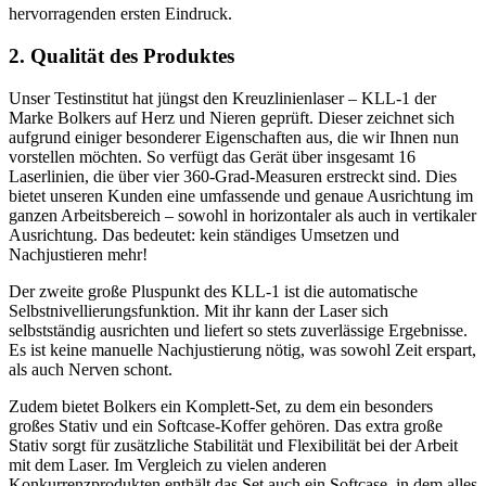
hervorragenden ersten Eindruck.
2. Qualität des Produktes
Unser Testinstitut hat jüngst den Kreuzlinienlaser – KLL-1 der
Marke Bolkers auf Herz und Nieren geprüft. Dieser zeichnet sich
aufgrund einiger besonderer Eigenschaften aus, die wir Ihnen nun
vorstellen möchten. So verfügt das Gerät über insgesamt 16
Laserlinien, die über vier 360-Grad-Measuren erstreckt sind. Dies
bietet unseren Kunden eine umfassende und genaue Ausrichtung im
ganzen Arbeitsbereich – sowohl in horizontaler als auch in vertikaler
Ausrichtung. Das bedeutet: kein ständiges Umsetzen und
Nachjustieren mehr!
Der zweite große Pluspunkt des KLL-1 ist die automatische
Selbstnivellierungsfunktion. Mit ihr kann der Laser sich
selbstständig ausrichten und liefert so stets zuverlässige Ergebnisse.
Es ist keine manuelle Nachjustierung nötig, was sowohl Zeit erspart,
als auch Nerven schont.
Zudem bietet Bolkers ein Komplett-Set, zu dem ein besonders
großes Stativ und ein Softcase-Koffer gehören. Das extra große
Stativ sorgt für zusätzliche Stabilität und Flexibilität bei der Arbeit
mit dem Laser. Im Vergleich zu vielen anderen
Konkurrenzprodukten enthält das Set auch ein Softcase, in dem alles