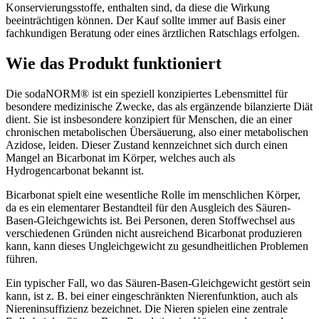
Konservierungsstoffe, enthalten sind, da diese die Wirkung
beeinträchtigen können. Der Kauf sollte immer auf Basis einer
fachkundigen Beratung oder eines ärztlichen Ratschlags erfolgen.
Wie das Produkt funktioniert
Die sodaNORM® ist ein speziell konzipiertes Lebensmittel für
besondere medizinische Zwecke, das als ergänzende bilanzierte Diät
dient. Sie ist insbesondere konzipiert für Menschen, die an einer
chronischen metabolischen Übersäuerung, also einer metabolischen
Azidose, leiden. Dieser Zustand kennzeichnet sich durch einen
Mangel an Bicarbonat im Körper, welches auch als
Hydrogencarbonat bekannt ist.
Bicarbonat spielt eine wesentliche Rolle im menschlichen Körper,
da es ein elementarer Bestandteil für den Ausgleich des Säuren-
Basen-Gleichgewichts ist. Bei Personen, deren Stoffwechsel aus
verschiedenen Gründen nicht ausreichend Bicarbonat produzieren
kann, kann dieses Ungleichgewicht zu gesundheitlichen Problemen
führen.
Ein typischer Fall, wo das Säuren-Basen-Gleichgewicht gestört sein
kann, ist z. B. bei einer eingeschränkten Nierenfunktion, auch als
Niereninsuffizienz bezeichnet. Die Nieren spielen eine zentrale