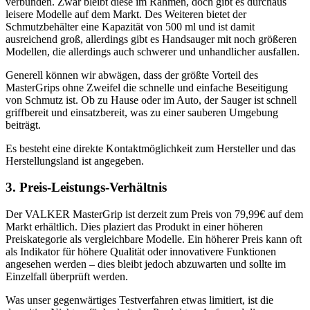
verbunden. Zwar bleibt diese im Rahmen, doch gibt es durchaus
leisere Modelle auf dem Markt. Des Weiteren bietet der
Schmutzbehälter eine Kapazität von 500 ml und ist damit
ausreichend groß, allerdings gibt es Handsauger mit noch größeren
Modellen, die allerdings auch schwerer und unhandlicher ausfallen.
Generell können wir abwägen, dass der größte Vorteil des
MasterGrips ohne Zweifel die schnelle und einfache Beseitigung
von Schmutz ist. Ob zu Hause oder im Auto, der Sauger ist schnell
griffbereit und einsatzbereit, was zu einer sauberen Umgebung
beiträgt.
Es besteht eine direkte Kontaktmöglichkeit zum Hersteller und das
Herstellungsland ist angegeben.
3. Preis-Leistungs-Verhältnis
Der VALKER MasterGrip ist derzeit zum Preis von 79,99€ auf dem
Markt erhältlich. Dies plaziert das Produkt in einer höheren
Preiskategorie als vergleichbare Modelle. Ein höherer Preis kann oft
als Indikator für höhere Qualität oder innovativere Funktionen
angesehen werden – dies bleibt jedoch abzuwarten und sollte im
Einzelfall überprüft werden.
Was unser gegenwärtiges Testverfahren etwas limitiert, ist die