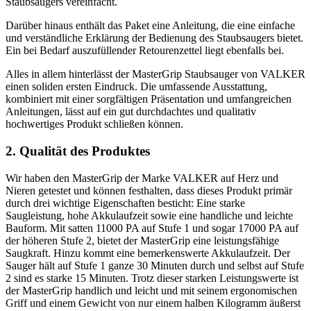
Staubsaugers vereinfacht.
Darüber hinaus enthält das Paket eine Anleitung, die eine einfache
und verständliche Erklärung der Bedienung des Staubsaugers bietet.
Ein bei Bedarf auszufüllender Retourenzettel liegt ebenfalls bei.
Alles in allem hinterlässt der MasterGrip Staubsauger von VALKER
einen soliden ersten Eindruck. Die umfassende Ausstattung,
kombiniert mit einer sorgfältigen Präsentation und umfangreichen
Anleitungen, lässt auf ein gut durchdachtes und qualitativ
hochwertiges Produkt schließen können.
2. Qualität des Produktes
Wir haben den MasterGrip der Marke VALKER auf Herz und
Nieren getestet und können festhalten, dass dieses Produkt primär
durch drei wichtige Eigenschaften besticht: Eine starke
Saugleistung, hohe Akkulaufzeit sowie eine handliche und leichte
Bauform. Mit satten 11000 PA auf Stufe 1 und sogar 17000 PA auf
der höheren Stufe 2, bietet der MasterGrip eine leistungsfähige
Saugkraft. Hinzu kommt eine bemerkenswerte Akkulaufzeit. Der
Sauger hält auf Stufe 1 ganze 30 Minuten durch und selbst auf Stufe
2 sind es starke 15 Minuten. Trotz dieser starken Leistungswerte ist
der MasterGrip handlich und leicht und mit seinem ergonomischen
Griff und einem Gewicht von nur einem halben Kilogramm äußerst