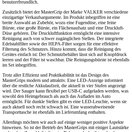
benutzerfreundlich.
Zusätzlich bietet der MasterGrip der Marke VALKER verschiedene
einzigartige Verkaufsargumente. Im Produkt inbegriffen ist eine
breite Auswahl an Zubehör, wozu eine Fugendüse, eine feine
Bürste, eine große Bürste, ein Flächenaufsatz und eine Druckluft-
Düse gehören. Die Druckluftfunktion ermöglicht eine intensive
Reinigung auch von schwer zugänglichen Stellen. Der integrierte
Edelstahlfilter sowie der HEPA-Filter sorgen für eine effektive
Filterung des Schmutzes. Hinzu kommt, dass die Reinigung des
Gerätes einfach ist: Der Schmutzbehälter lässt sich auf Knopfdruck
leeren und der Filter ist waschbar. Die Reinigungsbürste ist ebenfalls
im Set inbegriffen.
Trotz aller Effizienz und Praktikabilität ist das Design des
MasterGrips modern und attraktiv. Eine LED-Anzeige informiert
über die restliche Akkulaufzeit, die aktuell in vier Stufen angezeigt
wird. Der Sauger kann flexibel per USB-C aufgeladen werden, was
sowohl den Heimgebrauch als auch das Aufladen im Auto
ermöglicht. Für dunkle Stellen gibt es eine LED-Leuchte, wenn sie
auch aktuell noch recht schwach ist. Eine wasserabweisende
Transporttasche ist ebenfalls im Lieferumfang enthalten.
Allerdings möchten wir auch auf einige weniger positive Aspekte
hinweisen. So ist der Betrieb des MasterGrips mit einiger Lautstärke