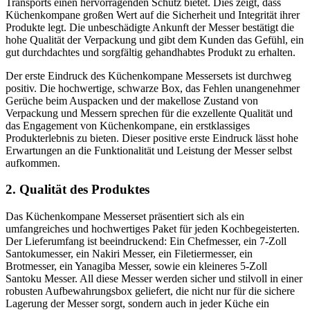
Transports einen hervorragenden Schutz bietet. Dies zeigt, dass
Küchenkompane großen Wert auf die Sicherheit und Integrität ihrer
Produkte legt. Die unbeschädigte Ankunft der Messer bestätigt die
hohe Qualität der Verpackung und gibt dem Kunden das Gefühl, ein
gut durchdachtes und sorgfältig gehandhabtes Produkt zu erhalten.
Der erste Eindruck des Küchenkompane Messersets ist durchweg
positiv. Die hochwertige, schwarze Box, das Fehlen unangenehmer
Gerüche beim Auspacken und der makellose Zustand von
Verpackung und Messern sprechen für die exzellente Qualität und
das Engagement von Küchenkompane, ein erstklassiges
Produkterlebnis zu bieten. Dieser positive erste Eindruck lässt hohe
Erwartungen an die Funktionalität und Leistung der Messer selbst
aufkommen.
2. Qualität des Produktes
Das Küchenkompane Messerset präsentiert sich als ein
umfangreiches und hochwertiges Paket für jeden Kochbegeisterten.
Der Lieferumfang ist beeindruckend: Ein Chefmesser, ein 7-Zoll
Santokumesser, ein Nakiri Messer, ein Filetiermesser, ein
Brotmesser, ein Yanagiba Messer, sowie ein kleineres 5-Zoll
Santoku Messer. All diese Messer werden sicher und stilvoll in einer
robusten Aufbewahrungsbox geliefert, die nicht nur für die sichere
Lagerung der Messer sorgt, sondern auch in jeder Küche ein