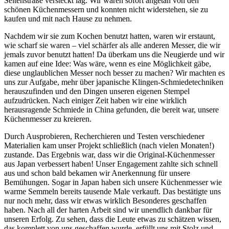
Seitenstraße versteckt lag. Wir waren sofort angetan von den
schönen Küchenmessern und konnten nicht widerstehen, sie zu
kaufen und mit nach Hause zu nehmen.
Nachdem wir sie zum Kochen benutzt hatten, waren wir erstaunt,
wie scharf sie waren – viel schärfer als alle anderen Messer, die wir
jemals zuvor benutzt hatten! Da überkam uns die Neugierde und wir
kamen auf eine Idee: Was wäre, wenn es eine Möglichkeit gäbe,
diese unglaublichen Messer noch besser zu machen? Wir machten es
uns zur Aufgabe, mehr über japanische Klingen-Schmiedetechniken
herauszufinden und den Dingen unseren eigenen Stempel
aufzudrücken. Nach einiger Zeit haben wir eine wirklich
herausragende Schmiede in China gefunden, die bereit war, unsere
Küchenmesser zu kreieren.
Durch Ausprobieren, Recherchieren und Testen verschiedener
Materialien kam unser Projekt schließlich (nach vielen Monaten!)
zustande. Das Ergebnis war, dass wir die Original-Küchenmesser
aus Japan verbessert haben! Unser Engagement zahlte sich schnell
aus und schon bald bekamen wir Anerkennung für unsere
Bemühungen. Sogar in Japan haben sich unsere Küchenmesser wie
warme Semmeln bereits tausende Male verkauft. Das bestätigte uns
nur noch mehr, dass wir etwas wirklich Besonderes geschaffen
haben. Nach all der harten Arbeit sind wir unendlich dankbar für
unseren Erfolg. Zu sehen, dass die Leute etwas zu schätzen wissen,
das komplett von uns geschaffen wurde, erfüllt uns mit Stolz und