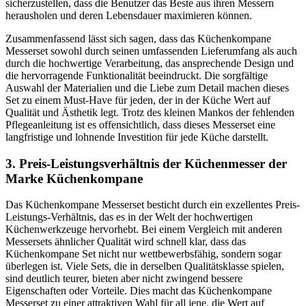
sicherzustellen, dass die Benutzer das Beste aus ihren Messern
herausholen und deren Lebensdauer maximieren können.
Zusammenfassend lässt sich sagen, dass das Küchenkompane
Messerset sowohl durch seinen umfassenden Lieferumfang als auch
durch die hochwertige Verarbeitung, das ansprechende Design und
die hervorragende Funktionalität beeindruckt. Die sorgfältige
Auswahl der Materialien und die Liebe zum Detail machen dieses
Set zu einem Must-Have für jeden, der in der Küche Wert auf
Qualität und Ästhetik legt. Trotz des kleinen Mankos der fehlenden
Pflegeanleitung ist es offensichtlich, dass dieses Messerset eine
langfristige und lohnende Investition für jede Küche darstellt.
3. Preis-Leistungsverhältnis der Küchenmesser der
Marke Küchenkompane
Das Küchenkompane Messerset besticht durch ein exzellentes Preis-
Leistungs-Verhältnis, das es in der Welt der hochwertigen
Küchenwerkzeuge hervorhebt. Bei einem Vergleich mit anderen
Messersets ähnlicher Qualität wird schnell klar, dass das
Küchenkompane Set nicht nur wettbewerbsfähig, sondern sogar
überlegen ist. Viele Sets, die in derselben Qualitätsklasse spielen,
sind deutlich teurer, bieten aber nicht zwingend bessere
Eigenschaften oder Vorteile. Dies macht das Küchenkompane
Messerset zu einer attraktiven Wahl für all jene, die Wert auf