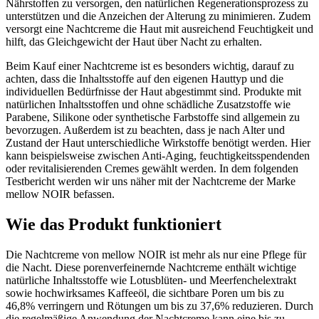
Nährstoffen zu versorgen, den natürlichen Regenerationsprozess zu
unterstützen und die Anzeichen der Alterung zu minimieren. Zudem
versorgt eine Nachtcreme die Haut mit ausreichend Feuchtigkeit und
hilft, das Gleichgewicht der Haut über Nacht zu erhalten.
Beim Kauf einer Nachtcreme ist es besonders wichtig, darauf zu
achten, dass die Inhaltsstoffe auf den eigenen Hauttyp und die
individuellen Bedürfnisse der Haut abgestimmt sind. Produkte mit
natürlichen Inhaltsstoffen und ohne schädliche Zusatzstoffe wie
Parabene, Silikone oder synthetische Farbstoffe sind allgemein zu
bevorzugen. Außerdem ist zu beachten, dass je nach Alter und
Zustand der Haut unterschiedliche Wirkstoffe benötigt werden. Hier
kann beispielsweise zwischen Anti-Aging, feuchtigkeitsspendenden
oder revitalisierenden Cremes gewählt werden. In dem folgenden
Testbericht werden wir uns näher mit der Nachtcreme der Marke
mellow NOIR befassen.
Wie das Produkt funktioniert
Die Nachtcreme von mellow NOIR ist mehr als nur eine Pflege für
die Nacht. Diese porenverfeinernde Nachtcreme enthält wichtige
natürliche Inhaltsstoffe wie Lotusblüten- und Meerfenchelextrakt
sowie hochwirksames Kaffeeöl, die sichtbare Poren um bis zu
46,8% verringern und Rötungen um bis zu 37,6% reduzieren. Durch
die regelmäßige Anwendung der Nachtcreme kann eine bis zu