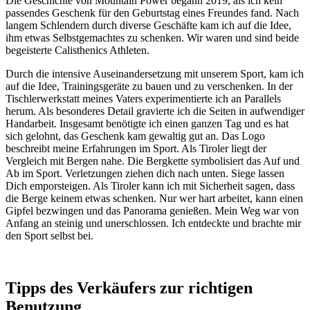
Die Geschichte von Mountain Power begann 2019, als ich kein
passendes Geschenk für den Geburtstag eines Freundes fand. Nach
langem Schlendern durch diverse Geschäfte kam ich auf die Idee,
ihm etwas Selbstgemachtes zu schenken. Wir waren und sind beide
begeisterte Calisthenics Athleten.
Durch die intensive Auseinandersetzung mit unserem Sport, kam ich
auf die Idee, Trainingsgeräte zu bauen und zu verschenken. In der
Tischlerwerkstatt meines Vaters experimentierte ich an Parallels
herum. Als besonderes Detail gravierte ich die Seiten in aufwendiger
Handarbeit. Insgesamt benötigte ich einen ganzen Tag und es hat
sich gelohnt, das Geschenk kam gewaltig gut an. Das Logo
beschreibt meine Erfahrungen im Sport. Als Tiroler liegt der
Vergleich mit Bergen nahe. Die Bergkette symbolisiert das Auf und
Ab im Sport. Verletzungen ziehen dich nach unten. Siege lassen
Dich emporsteigen. Als Tiroler kann ich mit Sicherheit sagen, dass
die Berge keinem etwas schenken. Nur wer hart arbeitet, kann einen
Gipfel bezwingen und das Panorama genießen. Mein Weg war von
Anfang an steinig und unerschlossen. Ich entdeckte und brachte mir
den Sport selbst bei.
Tipps des Verkäufers zur richtigen
Benutzung