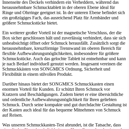
Innenseite des Deckels verhindern ein Verheddern, während das
herausnehmbare Schmucktablett in der oberen Ebene ideal für
Ringe und Ohrringe geeignet ist. In der unteren Ebene befindet sich
ein großzügiges Fach, das ausreichend Platz für Armbänder und
größere Schmuckstücke bietet.
Ein weiterer großer Vorteil ist der magnetische Verschluss, der die
Box sicher geschlossen hält und zuverlässig verhindert, dass sie sich
unbeabsichtigt öffnet oder Schmuck herausfällt. Zusätzlich sorgt die
herausnehmbare, kreuzförmige Trennwand im oberen Bereich für
flexible Aufbewahrungsmöglichkeiten, insbesondere für größere
Schmuckstücke. Auch das gelochte Tablett ist entnehmbar und kann
je nach Bedarf individuell genutzt werden. Insgesamt vereinen die
Schmuckkästen von SONGMICS Ordnung, Sicherheit und
Flexibilität in einem stilvollen Produkt.
Darüber hinaus bietet der SONGMICS Schmuckkasten einen
enormen Vorteil für Kunden. Er schützt Ihren Schmuck vor
Kratzern und Beschädigungen. Zudem bietet er eine übersichtliche
und ordentliche Aufbewahrungsmöglichkeit für Ihren geliebten
Schmuck. Durch seine kompakte und gut durchdachte Gestaltung ist
der Kasten auch ideal für das bequeme Mitnehmen von Schmuck
auf Reisen.
Was unseren Schmuckkasten-Test abrundet, ist die Tatsache, dass