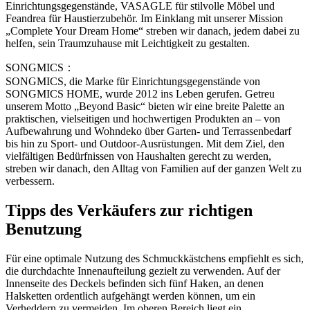
Einrichtungsgegenstände, VASAGLE für stilvolle Möbel und
Feandrea für Haustierzubehör. Im Einklang mit unserer Mission
„Complete Your Dream Home“ streben wir danach, jedem dabei zu
helfen, sein Traumzuhause mit Leichtigkeit zu gestalten.
SONGMICS：
SONGMICS, die Marke für Einrichtungsgegenstände von
SONGMICS HOME, wurde 2012 ins Leben gerufen. Getreu
unserem Motto „Beyond Basic“ bieten wir eine breite Palette an
praktischen, vielseitigen und hochwertigen Produkten an – von
Aufbewahrung und Wohndeko über Garten- und Terrassenbedarf
bis hin zu Sport- und Outdoor-Ausrüstungen. Mit dem Ziel, den
vielfältigen Bedürfnissen von Haushalten gerecht zu werden,
streben wir danach, den Alltag von Familien auf der ganzen Welt zu
verbessern.
Tipps des Verkäufers zur richtigen
Benutzung
Für eine optimale Nutzung des Schmuckkästchens empfiehlt es sich,
die durchdachte Innenaufteilung gezielt zu verwenden. Auf der
Innenseite des Deckels befinden sich fünf Haken, an denen
Halsketten ordentlich aufgehängt werden können, um ein
Verheddern zu vermeiden. Im oberen Bereich liegt ein