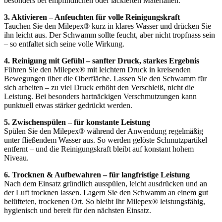
besonders bei empfindlichen oder lackierten Materialien.
3. Aktivieren – Anfeuchten für volle Reinigungskraft
Tauchen Sie den Milepex® kurz in klares Wasser und drücken Sie
ihn leicht aus. Der Schwamm sollte feucht, aber nicht tropfnass sein
– so entfaltet sich seine volle Wirkung.
4. Reinigung mit Gefühl – sanfter Druck, starkes Ergebnis
Führen Sie den Milepex® mit leichtem Druck in kreisenden
Bewegungen über die Oberfläche. Lassen Sie den Schwamm für
sich arbeiten – zu viel Druck erhöht den Verschleiß, nicht die
Leistung. Bei besonders hartnäckigen Verschmutzungen kann
punktuell etwas stärker gedrückt werden.
5. Zwischenspülen – für konstante Leistung
Spülen Sie den Milepex® während der Anwendung regelmäßig
unter fließendem Wasser aus. So werden gelöste Schmutzpartikel
entfernt – und die Reinigungskraft bleibt auf konstant hohem
Niveau.
6. Trocknen & Aufbewahren – für langfristige Leistung
Nach dem Einsatz gründlich ausspülen, leicht ausdrücken und an
der Luft trocknen lassen. Lagern Sie den Schwamm an einem gut
belüfteten, trockenen Ort. So bleibt Ihr Milepex® leistungsfähig,
hygienisch und bereit für den nächsten Einsatz.