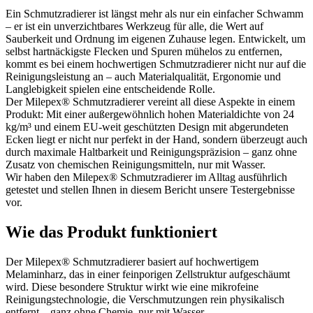
Ein Schmutzradierer ist längst mehr als nur ein einfacher Schwamm
– er ist ein unverzichtbares Werkzeug für alle, die Wert auf
Sauberkeit und Ordnung im eigenen Zuhause legen. Entwickelt, um
selbst hartnäckigste Flecken und Spuren mühelos zu entfernen,
kommt es bei einem hochwertigen Schmutzradierer nicht nur auf die
Reinigungsleistung an – auch Materialqualität, Ergonomie und
Langlebigkeit spielen eine entscheidende Rolle.
Der Milepex® Schmutzradierer vereint all diese Aspekte in einem
Produkt: Mit einer außergewöhnlich hohen Materialdichte von 24
kg/m³ und einem EU-weit geschützten Design mit abgerundeten
Ecken liegt er nicht nur perfekt in der Hand, sondern überzeugt auch
durch maximale Haltbarkeit und Reinigungspräzision – ganz ohne
Zusatz von chemischen Reinigungsmitteln, nur mit Wasser.
Wir haben den Milepex® Schmutzradierer im Alltag ausführlich
getestet und stellen Ihnen in diesem Bericht unsere Testergebnisse
vor.
Wie das Produkt funktioniert
Der Milepex® Schmutzradierer basiert auf hochwertigem
Melaminharz, das in einer feinporigen Zellstruktur aufgeschäumt
wird. Diese besondere Struktur wirkt wie eine mikrofeine
Reinigungstechnologie, die Verschmutzungen rein physikalisch
entfernt – ganz ohne Chemie, nur mit Wasser.