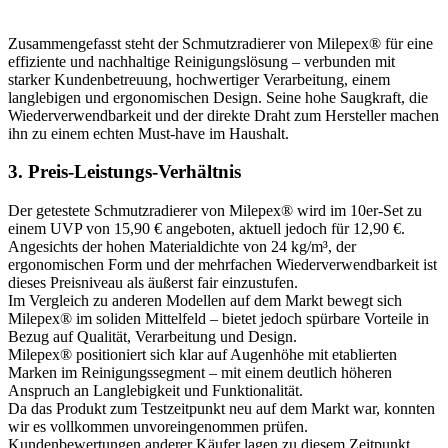
Zusammengefasst steht der Schmutzradierer von Milepex® für eine
effiziente und nachhaltige Reinigungslösung – verbunden mit
starker Kundenbetreuung, hochwertiger Verarbeitung, einem
langlebigen und ergonomischen Design. Seine hohe Saugkraft, die
Wiederverwendbarkeit und der direkte Draht zum Hersteller machen
ihn zu einem echten Must-have im Haushalt.
3. Preis-Leistungs-Verhältnis
Der getestete Schmutzradierer von Milepex® wird im 10er-Set zu
einem UVP von 15,90 € angeboten, aktuell jedoch für 12,90 €.
Angesichts der hohen Materialdichte von 24 kg/m³, der
ergonomischen Form und der mehrfachen Wiederverwendbarkeit ist
dieses Preisniveau als äußerst fair einzustufen.
Im Vergleich zu anderen Modellen auf dem Markt bewegt sich
Milepex® im soliden Mittelfeld – bietet jedoch spürbare Vorteile in
Bezug auf Qualität, Verarbeitung und Design.
Milepex® positioniert sich klar auf Augenhöhe mit etablierten
Marken im Reinigungssegment – mit einem deutlich höheren
Anspruch an Langlebigkeit und Funktionalität.
Da das Produkt zum Testzeitpunkt neu auf dem Markt war, konnten
wir es vollkommen unvoreingenommen prüfen.
Kundenbewertungen anderer Käufer lagen zu diesem Zeitpunkt