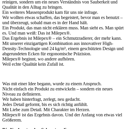
reinigen, sondern um ein neues Verständnis von Sauberkeit und
Qualität in den Alltag zu bringen.
Ein weiteres Massenprodukt kam für uns nie infrage.
Wir wollten etwas schaffen, das begeistert, bevor man es benutzt –
und überzeugt, sobald man es in der Hand hält.
Ein Produkt, das man nicht erklären muss. Man sieht es. Man spürt
es. Und man weiß: Das ist Milepex®.
Das Ergebnis ist Milepex® – ein Schmutzradierer, der mehr kann.
Mit unserer einzigartigen Kombination aus innovativer High-
Density-Technologie und 24 kg/m³, einem geschützten Design und
abgerundeten Ecken für ergonomische Präzision.
Milepex® beginnt, wo andere aufhören.
Weil echte Qualität kein Zufall ist.
Was mit einer Idee begann, wurde zu einem Anspruch.
Nicht einfach ein Produkt zu entwickeln – sondern ein neues
Niveau zu definieren.
Wir haben hinterfragt, zerlegt, neu gedacht.
Jedes Detail geformt, bis es sich richtig anfühlt.
Mit Liebe zum Detail. Mit Charakter im Herzen.
Milepex® ist das Ergebnis davon. Und der Anfang von etwas viel
Größerem.