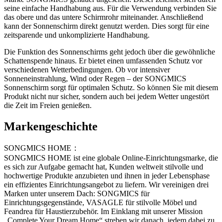
seine einfache Handhabung aus. Für die Verwendung verbinden Sie
das obere und das untere Schirmrohr miteinander. Anschließend
kann der Sonnenschirm direkt genutzt werden. Dies sorgt für eine
zeitsparende und unkomplizierte Handhabung.
Die Funktion des Sonnenschirms geht jedoch über die gewöhnliche
Schattenspende hinaus. Er bietet einen umfassenden Schutz vor
verschiedenen Wetterbedingungen. Ob vor intensiver
Sonneneinstrahlung, Wind oder Regen – der SONGMICS
Sonnenschirm sorgt für optimalen Schutz. So können Sie mit diesem
Produkt nicht nur sicher, sondern auch bei jedem Wetter ungestört
die Zeit im Freien genießen.
Markengeschichte
SONGMICS HOME：
SONGMICS HOME ist eine globale Online-Einrichtungsmarke, die
es sich zur Aufgabe gemacht hat, Kunden weltweit stilvolle und
hochwertige Produkte anzubieten und ihnen in jeder Lebensphase
ein effizientes Einrichtungsangebot zu liefern. Wir vereinigen drei
Marken unter unserem Dach: SONGMICS für
Einrichtungsgegenstände, VASAGLE für stilvolle Möbel und
Feandrea für Haustierzubehör. Im Einklang mit unserer Mission
„Complete Your Dream Home“ streben wir danach, jedem dabei zu