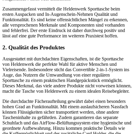
Zusammengefasst vermittelt die Heldenwerk Sporttasche beim
ersten Auspacken und In-Augenschein-Nehmen Qualität und
Funktionalität. Es sind keine offensichtlichen Mängel zu erkennen,
alle versprochenen Merkmale und Komponenten sind vorhanden
und fehlerfrei. Der erste Eindruck ist daher durchweg positiv und
lässt auf eine gute Performance im weiteren Praxistest hoffen.
2. Qualität des Produktes
Ausgestattet mit durchdachten Eigenschaften, ist die Sporttasche
von Heldenwerk die perfekte Wahl für aktive Menschen und
Vielreisende. Insbesondere sticht das Convertible 2-in-1-System ins
Auge, das Nutzern die Umwandlung von einer regulären
Sporttasche zu einem praktischen Handgepäckstück ermöglicht.
Dieses Merkmal, das viele andere Produkte nicht vorweisen können,
macht die Tasche von Heldenwerk zu einem idealen Reisebegleiter.
Die durchdachte Fächeraufteilung gewährt dabei einen besonders
hohen Grad an Funktionalität. Mit einem auslaufsicheren Nassfach
können Flüssigkeiten sicher transportiert werden, ohne andere
Tascheninhalte zu gefährden. Zudem garantieren das separate
Schuhfach und das AirFlow-Belüftungssystem eine hygienische und
geordnete Aufbewahrung. Hinzu kommen praktische Details wie
die Koffermöglichkeit und der zusätzliche Card Holder, die die