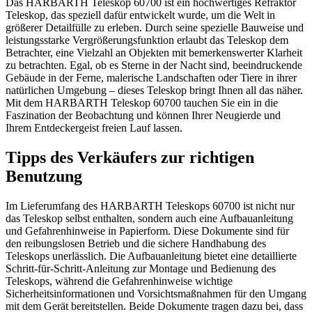
Das HARBARTH Teleskop 60700 ist ein hochwertiges Refraktor
Teleskop, das speziell dafür entwickelt wurde, um die Welt in
größerer Detailfülle zu erleben. Durch seine spezielle Bauweise und
leistungsstarke Vergrößerungsfunktion erlaubt das Teleskop dem
Betrachter, eine Vielzahl an Objekten mit bemerkenswerter Klarheit
zu betrachten. Egal, ob es Sterne in der Nacht sind, beeindruckende
Gebäude in der Ferne, malerische Landschaften oder Tiere in ihrer
natürlichen Umgebung – dieses Teleskop bringt Ihnen all das näher.
Mit dem HARBARTH Teleskop 60700 tauchen Sie ein in die
Faszination der Beobachtung und können Ihrer Neugierde und
Ihrem Entdeckergeist freien Lauf lassen.
Tipps des Verkäufers zur richtigen
Benutzung
Im Lieferumfang des HARBARTH Teleskops 60700 ist nicht nur
das Teleskop selbst enthalten, sondern auch eine Aufbauanleitung
und Gefahrenhinweise in Papierform. Diese Dokumente sind für
den reibungslosen Betrieb und die sichere Handhabung des
Teleskops unerlässlich. Die Aufbauanleitung bietet eine detaillierte
Schritt-für-Schritt-Anleitung zur Montage und Bedienung des
Teleskops, während die Gefahrenhinweise wichtige
Sicherheitsinformationen und Vorsichtsmaßnahmen für den Umgang
mit dem Gerät bereitstellen. Beide Dokumente tragen dazu bei, dass