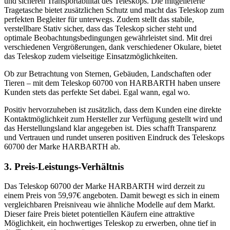
und sicheren Transportabilität des Teleskops. Die mitgelieferte
Tragetasche bietet zusätzlichen Schutz und macht das Teleskop zum
perfekten Begleiter für unterwegs. Zudem stellt das stabile,
verstellbare Stativ sicher, dass das Teleskop sicher steht und
optimale Beobachtungsbedingungen gewährleistet sind. Mit drei
verschiedenen Vergrößerungen, dank verschiedener Okulare, bietet
das Teleskop zudem vielseitige Einsatzmöglichkeiten.
Ob zur Betrachtung von Sternen, Gebäuden, Landschaften oder
Tieren – mit dem Teleskop 60700 von HARBARTH haben unsere
Kunden stets das perfekte Set dabei. Egal wann, egal wo.
Positiv hervorzuheben ist zusätzlich, dass dem Kunden eine direkte
Kontaktmöglichkeit zum Hersteller zur Verfügung gestellt wird und
das Herstellungsland klar angegeben ist. Dies schafft Transparenz
und Vertrauen und rundet unseren positiven Eindruck des Teleskops
60700 der Marke HARBARTH ab.
3. Preis-Leistungs-Verhältnis
Das Teleskop 60700 der Marke HARBARTH wird derzeit zu
einem Preis von 59,97€ angeboten. Damit bewegt es sich in einem
vergleichbaren Preisniveau wie ähnliche Modelle auf dem Markt.
Dieser faire Preis bietet potentiellen Käufern eine attraktive
Möglichkeit, ein hochwertiges Teleskop zu erwerben, ohne tief in