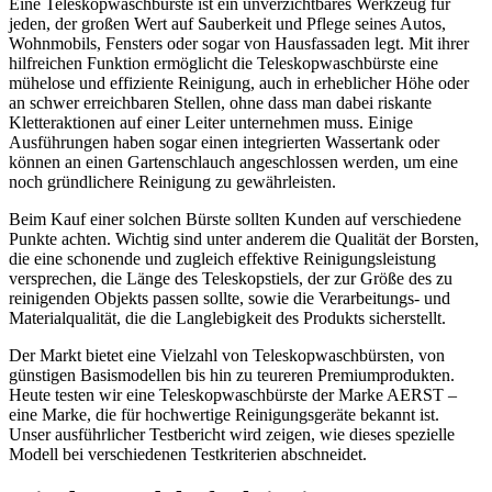
Eine Teleskopwaschbürste ist ein unverzichtbares Werkzeug für
jeden, der großen Wert auf Sauberkeit und Pflege seines Autos,
Wohnmobils, Fensters oder sogar von Hausfassaden legt. Mit ihrer
hilfreichen Funktion ermöglicht die Teleskopwaschbürste eine
mühelose und effiziente Reinigung, auch in erheblicher Höhe oder
an schwer erreichbaren Stellen, ohne dass man dabei riskante
Kletteraktionen auf einer Leiter unternehmen muss. Einige
Ausführungen haben sogar einen integrierten Wassertank oder
können an einen Gartenschlauch angeschlossen werden, um eine
noch gründlichere Reinigung zu gewährleisten.
Beim Kauf einer solchen Bürste sollten Kunden auf verschiedene
Punkte achten. Wichtig sind unter anderem die Qualität der Borsten,
die eine schonende und zugleich effektive Reinigungsleistung
versprechen, die Länge des Teleskopstiels, der zur Größe des zu
reinigenden Objekts passen sollte, sowie die Verarbeitungs- und
Materialqualität, die die Langlebigkeit des Produkts sicherstellt.
Der Markt bietet eine Vielzahl von Teleskopwaschbürsten, von
günstigen Basismodellen bis hin zu teureren Premiumprodukten.
Heute testen wir eine Teleskopwaschbürste der Marke AERST –
eine Marke, die für hochwertige Reinigungsgeräte bekannt ist.
Unser ausführlicher Testbericht wird zeigen, wie dieses spezielle
Modell bei verschiedenen Testkriterien abschneidet.