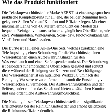
Wie das Produkt funktioniert
Die Teleskopwaschbürste der Marke AERST ist eine ausgesprochen
praktische Komplettlösung für all jene, die bei der Reinigung hoch
gelegener Stellen Wert auf Komfort und Effizienz legen. Mit einer
maximalen Länge von 4,6 Metern ermöglicht das Modell das
bequeme Reinigen von sonst schwer zugänglichen Oberflächen, wie
etwa Wohnmobilen, Wintergärten, Solar- bzw. Photovoltaikanlagen,
Vordächern und Hausfassaden.
Die Bürste ist Teil eines All-In-One Sets, welches zusätzlich eine
Teleskopstange, einen Schonbezug für die Waschbürste, einen
Wasserabzieher, einen Aufbewahrungshaken für den
Wasserschlauch und einen Seifenspender umfasst. Der Schonbezug
ist besonders für empfindliche Oberflächen geeignet und schützt
diese während der Reinigung vor Kratzern und Beschädigungen.
Der Wasserabzieher ist ein nützliches Werkzeug, um nach der
Reinigung Wasserreste zu entfernen und somit die Entstehung von
Wasserflecken zu vermeiden. Der Aufbewahrungshaken und der
Seifenspender runden das Set ab und bieten zusätzlichen Komfort
und eine ordentliche Aufbewahrungsmöglichkeit.
Die Nutzung dieser Teleskopwaschbürste stellt eine signifikante
Erleichterung bei der Reinigungsarbeit dar und erhöht gleichzeitig
die Reinigungseffizienz deutlich.