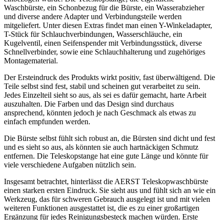
Waschbürste, ein Schonbezug für die Bürste, ein Wasserabzieher
und diverse andere Adapter und Verbindungsteile werden
mitgeliefert. Unter diesen Extras findet man einen Y-Winkeladapter,
T-Stück für Schlauchverbindungen, Wasserschläuche, ein
Kugelventil, einen Seifenspender mit Verbindungsstück, diverse
Schnellverbinder, sowie eine Schlauchhalterung und zugehöriges
Montagematerial.
Der Ersteindruck des Produkts wirkt positiv, fast überwältigend. Die
Teile selbst sind fest, stabil und scheinen gut verarbeitet zu sein.
Jedes Einzelteil sieht so aus, als sei es dafür gemacht, harte Arbeit
auszuhalten. Die Farben und das Design sind durchaus
ansprechend, könnten jedoch je nach Geschmack als etwas zu
einfach empfunden werden.
Die Bürste selbst fühlt sich robust an, die Bürsten sind dicht und fest
und es sieht so aus, als könnten sie auch hartnäckigen Schmutz
entfernen. Die Teleskopstange hat eine gute Länge und könnte für
viele verschiedene Aufgaben nützlich sein.
Insgesamt betrachtet, hinterlässt die AERST Teleskopwaschbürste
einen starken ersten Eindruck. Sie sieht aus und fühlt sich an wie ein
Werkzeug, das für schweren Gebrauch ausgelegt ist und mit vielen
weiteren Funktionen ausgestattet ist, die es zu einer großartigen
Ergänzung für jedes Reinigungsbesteck machen würden. Erste