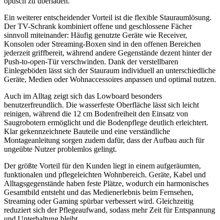
optisch zu überladen.
Ein weiterer entscheidender Vorteil ist die flexible Stauraumlösung.
Der TV-Schrank kombiniert offene und geschlossene Fächer
sinnvoll miteinander: Häufig genutzte Geräte wie Receiver,
Konsolen oder Streaming-Boxen sind in den offenen Bereichen
jederzeit griffbereit, während andere Gegenstände dezent hinter der
Push-to-open-Tür verschwinden. Dank der verstellbaren
Einlegeböden lässt sich der Stauraum individuell an unterschiedliche
Geräte, Medien oder Wohnaccessoires anpassen und optimal nutzen.
Auch im Alltag zeigt sich das Lowboard besonders
benutzerfreundlich. Die wasserfeste Oberfläche lässt sich leicht
reinigen, während die 12 cm Bodenfreiheit den Einsatz von
Saugrobotern ermöglicht und die Bodenpflege deutlich erleichtert.
Klar gekennzeichnete Bauteile und eine verständliche
Montageanleitung sorgen zudem dafür, dass der Aufbau auch für
ungeübte Nutzer problemlos gelingt.
Der größte Vorteil für den Kunden liegt in einem aufgeräumten,
funktionalen und pflegeleichten Wohnbereich. Geräte, Kabel und
Alltagsgegenstände haben feste Plätze, wodurch ein harmonisches
Gesamtbild entsteht und das Medienerlebnis beim Fernsehen,
Streaming oder Gaming spürbar verbessert wird. Gleichzeitig
reduziert sich der Pflegeaufwand, sodass mehr Zeit für Entspannung
und Unterhaltung bleibt.