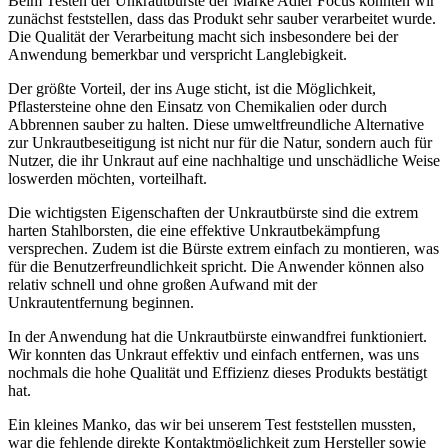
Beim Testen der Unkrautbürste der Marke Adler Focus konnten wir
zunächst feststellen, dass das Produkt sehr sauber verarbeitet wurde.
Die Qualität der Verarbeitung macht sich insbesondere bei der
Anwendung bemerkbar und verspricht Langlebigkeit.
Der größte Vorteil, der ins Auge sticht, ist die Möglichkeit,
Pflastersteine ohne den Einsatz von Chemikalien oder durch
Abbrennen sauber zu halten. Diese umweltfreundliche Alternative
zur Unkrautbeseitigung ist nicht nur für die Natur, sondern auch für
Nutzer, die ihr Unkraut auf eine nachhaltige und unschädliche Weise
loswerden möchten, vorteilhaft.
Die wichtigsten Eigenschaften der Unkrautbürste sind die extrem
harten Stahlborsten, die eine effektive Unkrautbekämpfung
versprechen. Zudem ist die Bürste extrem einfach zu montieren, was
für die Benutzerfreundlichkeit spricht. Die Anwender können also
relativ schnell und ohne großen Aufwand mit der
Unkrautentfernung beginnen.
In der Anwendung hat die Unkrautbürste einwandfrei funktioniert.
Wir konnten das Unkraut effektiv und einfach entfernen, was uns
nochmals die hohe Qualität und Effizienz dieses Produkts bestätigt
hat.
Ein kleines Manko, das wir bei unserem Test feststellen mussten,
war die fehlende direkte Kontaktmöglichkeit zum Hersteller sowie