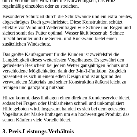
durch verrottendes Holz oder die Notwendigkeit, das Holz
regelmäßig einzuölen oder zu streichen.
Besonderer Schutz ist durch die Schutzwände und ein extra breites,
abgeschrägtes Dach gewährleistet. Diese Konstruktion schützt
effektiv vor Wind und Wettereinträgen wie Schnee und Regen und
sichert somit das Futter optimal. Wasser läuft besser ab, Schnee
rutscht herunter und die Seiten- und Rückwand bietet einen
zusätzlichen Windschutz.
Das größte Kaufargument für die Kunden ist zweifelsfrei die
Langlebigkeit dieses wetterfesten Vogelhauses. Es gewährt den
gefiederten Besuchern bei jedem Wetter ganzjährigen Schutz und
verschiedene Möglichkeiten dank der 3-in-1-Funktion. Zugleich
präsentiert es sich in einem edlen Design und ist aufgrund des
verwendeten Materials und seiner Konstruktion äußerst leicht zu
reinigen und ganzjährig nutzbar.
Hinzu kommt, dass linthagen einen direkten Kundenservice bietet,
sodass bei Fragen oder Unklarheiten schnell und unkompliziert
Hilfe geboten wird. Insgesamt handelt es sich bei dem getesteten
Vogelhaus der Marke linthagen um ein hochwertiges Produkt, das
seinen Käufern viele Vorteile bietet.
3. Preis-Leistungs-Verhältnis