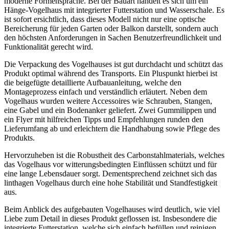
moderne Formensprache. Bei der Bauart handelt es sich um ein
Hänge-Vogelhaus mit integrierter Futterstation und Wasserschale. Es
ist sofort ersichtlich, dass dieses Modell nicht nur eine optische
Bereicherung für jeden Garten oder Balkon darstellt, sondern auch
den höchsten Anforderungen in Sachen Benutzerfreundlichkeit und
Funktionalität gerecht wird.
Die Verpackung des Vogelhauses ist gut durchdacht und schützt das
Produkt optimal während des Transports. Ein Pluspunkt hierbei ist
die beigefügte detaillierte Aufbauanleitung, welche den
Montageprozess einfach und verständlich erläutert. Neben dem
Vogelhaus wurden weitere Accessoires wie Schrauben, Stangen,
eine Gabel und ein Bodenanker geliefert. Zwei Gummilippen und
ein Flyer mit hilfreichen Tipps und Empfehlungen runden den
Lieferumfang ab und erleichtern die Handhabung sowie Pflege des
Produkts.
Hervorzuheben ist die Robustheit des Carbonstahlmaterials, welches
das Vogelhaus vor witterungsbedingten Einflüssen schützt und für
eine lange Lebensdauer sorgt. Dementsprechend zeichnet sich das
linthagen Vogelhaus durch eine hohe Stabilität und Standfestigkeit
aus.
Beim Anblick des aufgebauten Vogelhauses wird deutlich, wie viel
Liebe zum Detail in dieses Produkt geflossen ist. Insbesondere die
integrierte Futterstation, welche sich einfach befüllen und reinigen