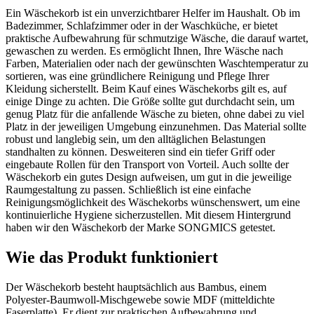
Ein Wäschekorb ist ein unverzichtbarer Helfer im Haushalt. Ob im
Badezimmer, Schlafzimmer oder in der Waschküche, er bietet
praktische Aufbewahrung für schmutzige Wäsche, die darauf wartet,
gewaschen zu werden. Es ermöglicht Ihnen, Ihre Wäsche nach
Farben, Materialien oder nach der gewünschten Waschtemperatur zu
sortieren, was eine gründlichere Reinigung und Pflege Ihrer
Kleidung sicherstellt. Beim Kauf eines Wäschekorbs gilt es, auf
einige Dinge zu achten. Die Größe sollte gut durchdacht sein, um
genug Platz für die anfallende Wäsche zu bieten, ohne dabei zu viel
Platz in der jeweiligen Umgebung einzunehmen. Das Material sollte
robust und langlebig sein, um den alltäglichen Belastungen
standhalten zu können. Desweiteren sind ein tiefer Griff oder
eingebaute Rollen für den Transport von Vorteil. Auch sollte der
Wäschekorb ein gutes Design aufweisen, um gut in die jeweilige
Raumgestaltung zu passen. Schließlich ist eine einfache
Reinigungsmöglichkeit des Wäschekorbs wünschenswert, um eine
kontinuierliche Hygiene sicherzustellen. Mit diesem Hintergrund
haben wir den Wäschekorb der Marke SONGMICS getestet.
Wie das Produkt funktioniert
Der Wäschekorb besteht hauptsächlich aus Bambus, einem
Polyester-Baumwoll-Mischgewebe sowie MDF (mitteldichte
Faserplatte). Er dient zur praktischen Aufbewahrung und