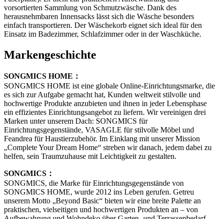
vorsortierten Sammlung von Schmutzwäsche. Dank des
herausnehmbaren Innensacks lässt sich die Wäsche besonders
einfach transportieren. Der Wäschekorb eignet sich ideal für den
Einsatz im Badezimmer, Schlafzimmer oder in der Waschküche.
Markengeschichte
SONGMICS HOME：
SONGMICS HOME ist eine globale Online-Einrichtungsmarke, die
es sich zur Aufgabe gemacht hat, Kunden weltweit stilvolle und
hochwertige Produkte anzubieten und ihnen in jeder Lebensphase
ein effizientes Einrichtungsangebot zu liefern. Wir vereinigen drei
Marken unter unserem Dach: SONGMICS für
Einrichtungsgegenstände, VASAGLE für stilvolle Möbel und
Feandrea für Haustierzubehör. Im Einklang mit unserer Mission
„Complete Your Dream Home“ streben wir danach, jedem dabei zu
helfen, sein Traumzuhause mit Leichtigkeit zu gestalten.
SONGMICS：
SONGMICS, die Marke für Einrichtungsgegenstände von
SONGMICS HOME, wurde 2012 ins Leben gerufen. Getreu
unserem Motto „Beyond Basic“ bieten wir eine breite Palette an
praktischen, vielseitigen und hochwertigen Produkten an – von
Aufbewahrung und Wohndeko über Garten- und Terrassenbedarf