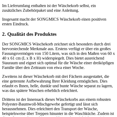
Im Lieferumfang enthalten ist der Wäschekorb selbst, ein
zusätzliches Zubehörpaket und eine Anleitung.
Insgesamt macht der SONGMICS Wäschekorb einen positiven
ersten Eindruck.
2. Qualität des Produktes
Der SONGMICS Wäschekorb zeichnet sich besonders durch drei
hervorstechende Merkmale aus. Erstens verfügt er über ein großes
Fassungsvermögen von 150 Litern, was sich in den Maßen von 60 x
40 x 61 cm (L x B x H) widerspiegelt. Dies bietet ausreichend
Stauraum und eignet sich optimal für die Wäsche einer dreiköpfigen
Familie über den Zeitraum von etwa einer Woche.
Zweitens ist dieser Wäschekorb mit drei Fächern ausgestattet, die
eine getrennte Aufbewahrung Ihrer Kleidung ermöglichen. Dies
erlaubt es Ihnen, helle, dunkle und bunte Wäsche separat zu lagern,
was das spätere Waschen erheblich erleichtert.
Drittens ist der Innensack dieses Wäschekorbs aus einem robusten
Polyester-Baumwoll-Mischgewebe gefertigt und lässt sich
herausnehmen. Dies erleichtert den Transport der Wäsche,
beispielsweise über Treppen hinunter in die Waschküche. Zudem ist