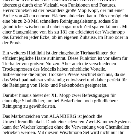
überzeugt durch eine Vielzahl von Funktionen und Features.
Hervorzuheben ist der besonders große Mop-Kopf, der mit einer
Breite von 40 cm enorme Flächen abdecken kann. Dies ermöglicht
eine bis zu 2-3 Mal schnellere Reinigungsleistung, sodass Sie
gründlicher wischen und dabei sogar noch Zeit sparen können. Mit
einer Stangenlänge von bis zu 181 cm erleichtert der Wischmopp
das Erreichen jeder Ecke, ob im eigenen Zuhause, im Büro oder in
der Praxis.
Ein weiteres Highlight ist der eingebaute Tierhaarfänger, der
effizient jegliche Haare aufnimmt. Diese Funktion ist vor allem für
Tierhalter von großem Nutzen. Aber auch die verschiedenen
Trockenpressen des Modells haben erhebliche Vorteile.
Insbesondere die Super-Trocknen-Presse zeichnet sich aus, da sie
das Wischpad nahezu vollständig entwässert und daher perfekt für
die Reinigung von Holz- und Parkettböden geeignet ist.
Darüber hinaus bietet der XL-Mopp zwei Befestigungen für
einmalige Staubtücher, um bei Bedarf eine noch gründlichere
Reinigung zu gewährleisten.
Das Markenzeichen von ALANBERG ist jedoch die
Umweltfreundlichkeit. Dank eines cleveren Zwei-Kammer-Systems
kann der Wischer komplett ohne die Verwendung von Chemikalien
betrieben werden. Mit diesem Wischmopp Set wird nicht nur Ihr