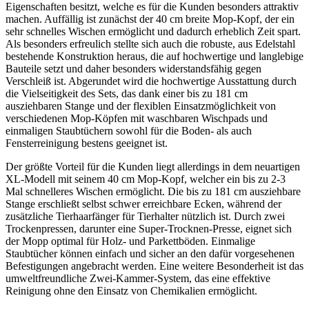
Eigenschaften besitzt, welche es für die Kunden besonders attraktiv
machen. Auffällig ist zunächst der 40 cm breite Mop-Kopf, der ein
sehr schnelles Wischen ermöglicht und dadurch erheblich Zeit spart.
Als besonders erfreulich stellte sich auch die robuste, aus Edelstahl
bestehende Konstruktion heraus, die auf hochwertige und langlebige
Bauteile setzt und daher besonders widerstandsfähig gegen
Verschleiß ist. Abgerundet wird die hochwertige Ausstattung durch
die Vielseitigkeit des Sets, das dank einer bis zu 181 cm
ausziehbaren Stange und der flexiblen Einsatzmöglichkeit von
verschiedenen Mop-Köpfen mit waschbaren Wischpads und
einmaligen Staubtüchern sowohl für die Boden- als auch
Fensterreinigung bestens geeignet ist.
Der größte Vorteil für die Kunden liegt allerdings in dem neuartigen
XL-Modell mit seinem 40 cm Mop-Kopf, welcher ein bis zu 2-3
Mal schnelleres Wischen ermöglicht. Die bis zu 181 cm ausziehbare
Stange erschließt selbst schwer erreichbare Ecken, während der
zusätzliche Tierhaarfänger für Tierhalter nützlich ist. Durch zwei
Trockenpressen, darunter eine Super-Trocknen-Presse, eignet sich
der Mopp optimal für Holz- und Parkettböden. Einmalige
Staubtücher können einfach und sicher an den dafür vorgesehenen
Befestigungen angebracht werden. Eine weitere Besonderheit ist das
umweltfreundliche Zwei-Kammer-System, das eine effektive
Reinigung ohne den Einsatz von Chemikalien ermöglicht.