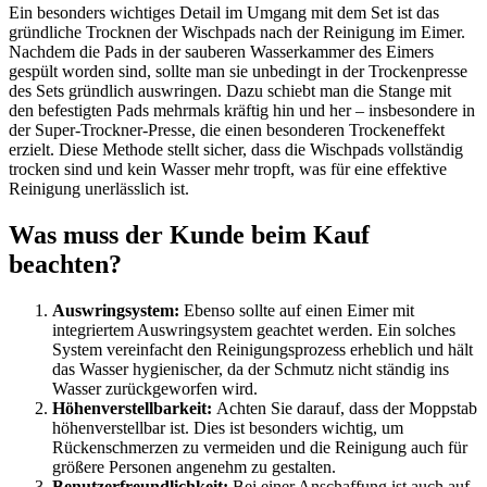
Ein besonders wichtiges Detail im Umgang mit dem Set ist das
gründliche Trocknen der Wischpads nach der Reinigung im Eimer.
Nachdem die Pads in der sauberen Wasserkammer des Eimers
gespült worden sind, sollte man sie unbedingt in der Trockenpresse
des Sets gründlich auswringen. Dazu schiebt man die Stange mit
den befestigten Pads mehrmals kräftig hin und her – insbesondere in
der Super-Trockner-Presse, die einen besonderen Trockeneffekt
erzielt. Diese Methode stellt sicher, dass die Wischpads vollständig
trocken sind und kein Wasser mehr tropft, was für eine effektive
Reinigung unerlässlich ist.
Was muss der Kunde beim Kauf
beachten?
Auswringsystem:
Ebenso sollte auf einen Eimer mit
integriertem Auswringsystem geachtet werden. Ein solches
System vereinfacht den Reinigungsprozess erheblich und hält
das Wasser hygienischer, da der Schmutz nicht ständig ins
Wasser zurückgeworfen wird.
Höhenverstellbarkeit:
Achten Sie darauf, dass der Moppstab
höhenverstellbar ist. Dies ist besonders wichtig, um
Rückenschmerzen zu vermeiden und die Reinigung auch für
größere Personen angenehm zu gestalten.
Benutzerfreundlichkeit:
Bei einer Anschaffung ist auch auf