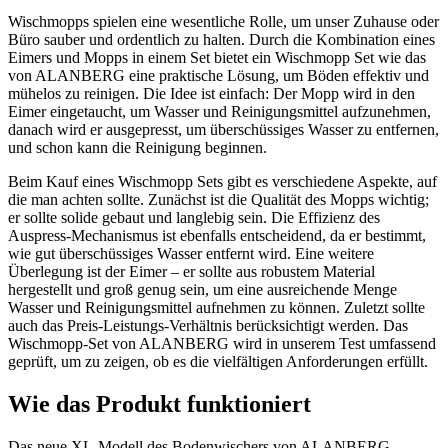
Wischmopps spielen eine wesentliche Rolle, um unser Zuhause oder
Büro sauber und ordentlich zu halten. Durch die Kombination eines
Eimers und Mopps in einem Set bietet ein Wischmopp Set wie das
von ALANBERG eine praktische Lösung, um Böden effektiv und
mühelos zu reinigen. Die Idee ist einfach: Der Mopp wird in den
Eimer eingetaucht, um Wasser und Reinigungsmittel aufzunehmen,
danach wird er ausgepresst, um überschüssiges Wasser zu entfernen,
und schon kann die Reinigung beginnen.
Beim Kauf eines Wischmopp Sets gibt es verschiedene Aspekte, auf
die man achten sollte. Zunächst ist die Qualität des Mopps wichtig;
er sollte solide gebaut und langlebig sein. Die Effizienz des
Auspress-Mechanismus ist ebenfalls entscheidend, da er bestimmt,
wie gut überschüssiges Wasser entfernt wird. Eine weitere
Überlegung ist der Eimer – er sollte aus robustem Material
hergestellt und groß genug sein, um eine ausreichende Menge
Wasser und Reinigungsmittel aufnehmen zu können. Zuletzt sollte
auch das Preis-Leistungs-Verhältnis berücksichtigt werden. Das
Wischmopp-Set von ALANBERG wird in unserem Test umfassend
geprüft, um zu zeigen, ob es die vielfältigen Anforderungen erfüllt.
Wie das Produkt funktioniert
Das neue XL-Modell des Bodenwischers von ALANBERG