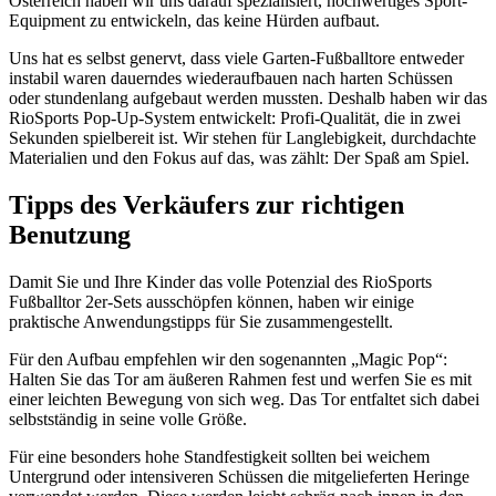
Österreich haben wir uns darauf spezialisiert, hochwertiges Sport-
Equipment zu entwickeln, das keine Hürden aufbaut.
Uns hat es selbst genervt, dass viele Garten-Fußballtore entweder
instabil waren dauerndes wiederaufbauen nach harten Schüssen
oder stundenlang aufgebaut werden mussten. Deshalb haben wir das
RioSports Pop-Up-System entwickelt: Profi-Qualität, die in zwei
Sekunden spielbereit ist. Wir stehen für Langlebigkeit, durchdachte
Materialien und den Fokus auf das, was zählt: Der Spaß am Spiel.
Tipps des Verkäufers zur richtigen
Benutzung
Damit Sie und Ihre Kinder das volle Potenzial des RioSports
Fußballtor 2er-Sets ausschöpfen können, haben wir einige
praktische Anwendungstipps für Sie zusammengestellt.
Für den Aufbau empfehlen wir den sogenannten „Magic Pop“:
Halten Sie das Tor am äußeren Rahmen fest und werfen Sie es mit
einer leichten Bewegung von sich weg. Das Tor entfaltet sich dabei
selbstständig in seine volle Größe.
Für eine besonders hohe Standfestigkeit sollten bei weichem
Untergrund oder intensiveren Schüssen die mitgelieferten Heringe