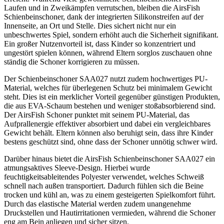
Laufen und in Zweikämpfen verrutschen, bleiben die AirsFish
Schienbeinschoner, dank der integrierten Silikonstreifen auf der
Innenseite, an Ort und Stelle. Dies sichert nicht nur ein
unbeschwertes Spiel, sondern erhöht auch die Sicherheit signifikant.
Ein großer Nutzenvorteil ist, dass Kinder so konzentriert und
ungestört spielen können, während Eltern sorglos zuschauen ohne
ständig die Schoner korrigieren zu müssen.
Der Schienbeinschoner SAA027 nutzt zudem hochwertiges PU-
Material, welches für überlegenen Schutz bei minimalem Gewicht
steht. Dies ist ein merklicher Vorteil gegenüber günstigen Produkten,
die aus EVA-Schaum bestehen und weniger stoßabsorbierend sind.
Der AirsFish Schoner punktet mit seinem PU-Material, das
Aufprallenergie effektiver absorbiert und dabei ein vergleichbares
Gewicht behält. Eltern können also beruhigt sein, dass ihre Kinder
bestens geschützt sind, ohne dass der Schoner unnötig schwer wird.
Darüber hinaus bietet die AirsFish Schienbeinschoner SAA027 ein
atmungsaktives Sleeve-Design. Hierbei wurde
feuchtigkeitsableitendes Polyester verwendet, welches Schweiß
schnell nach außen transportiert. Dadurch fühlen sich die Beine
trocken und kühl an, was zu einem gesteigerten Spielkomfort führt.
Durch das elastische Material werden zudem unangenehme
Druckstellen und Hautirritationen vermieden, während die Schoner
eng am Bein anliegen und sicher sitzen.