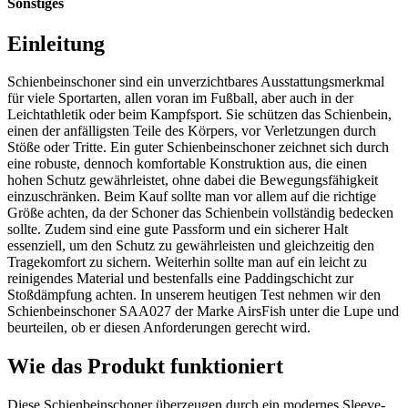
Sonstiges
Einleitung
Schienbeinschoner sind ein unverzichtbares Ausstattungsmerkmal
für viele Sportarten, allen voran im Fußball, aber auch in der
Leichtathletik oder beim Kampfsport. Sie schützen das Schienbein,
einen der anfälligsten Teile des Körpers, vor Verletzungen durch
Stöße oder Tritte. Ein guter Schienbeinschoner zeichnet sich durch
eine robuste, dennoch komfortable Konstruktion aus, die einen
hohen Schutz gewährleistet, ohne dabei die Bewegungsfähigkeit
einzuschränken. Beim Kauf sollte man vor allem auf die richtige
Größe achten, da der Schoner das Schienbein vollständig bedecken
sollte. Zudem sind eine gute Passform und ein sicherer Halt
essenziell, um den Schutz zu gewährleisten und gleichzeitig den
Tragekomfort zu sichern. Weiterhin sollte man auf ein leicht zu
reinigendes Material und bestenfalls eine Paddingschicht zur
Stoßdämpfung achten. In unserem heutigen Test nehmen wir den
Schienbeinschoner SAA027 der Marke AirsFish unter die Lupe und
beurteilen, ob er diesen Anforderungen gerecht wird.
Wie das Produkt funktioniert
Diese Schienbeinschoner überzeugen durch ein modernes Sleeve-