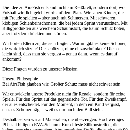
Die Idee zu AirsFish entstand nicht am Reißbrett, sondern dort, wo
Fußball wirklich gelebt wird: auf dem Platz. Wir sahen Kinder, die
mit Freude spielten – aber auch mit Schmerzen. Mit schweren,
klobigen Schienbeinschonern, die bei jedem Sprint verrutschten. Mit
Billigprodukten aus weichem Schaumstoff, die kaum Schutz boten,
aber trotzdem drückten und störten.
Wir hörten Eltern zu, die sich fragten: Warum gibt es keine Schoner,
die wirklich sitzen? Die schützen, ohne einzuschränken? Die so
leicht sind, dass man sie vergisst – genau dann, wenn es darauf
ankommt?
Diese Fragen wurden zu unserer Mission.
Unsere Philosophie
Bei AirsFish glauben wir: Großer Schutz muss nicht schwer sein.
Wir entwickeln unsere Produkte nicht für Regale, sondern für echte
Spiele. Für den Sprint auf das gegnerische Tor. Für den Zweikampf,
der alles entscheidet. Für den Moment, in dem ein Kind vergisst,
dass es Schoner trägt – weil es nur noch den Ball sieht.
Deshalb setzen wir auf Materialien, die überzeugen: Hochwertiges
PU statt billigem EVA-Schaum. Rutschfeste Silikonstreifen, die
halten, was sie versprechen. Atmungsaktive Stoffe, die auch nach 90