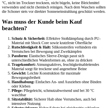
°C, nicht im Trockner trocknen, nicht bügeln, keine Bleichmittel
verwenden und nicht chemisch reinigen. Nach dem Waschen sollten
die Schoner stets vor direkter Sonneneinstrahlung geschützt werden.
Was muss der Kunde beim Kauf
beachten?
Schutz & Sicherheit:
Effektive Stoßdämpfung durch PU-
Material mit Shock Core sowie kratzfeste Oberfläche
Rutschfestigkeit & Halt:
Silikonstreifen verhindern ein
Verrutschen bei Bewegung und Zweikämpfen
Passform:
Elastisches Sleeve-Design passt sich
unterschiedlichen Wadenformen an, ohne zu drücken
Tragekomfort:
Atmungsaktives, feuchtigkeitsableitendes
Material sorgt für trockene und angenehme Beine
Gewicht:
Leichte Konstruktion für maximale
Bewegungsfreiheit
Handhabung:
Einfaches An- und Ausziehen ohne Binden
oder Kleben
Pflege:
Pflegeleicht, schmutzabweisend und bei 30 °C
waschbar
Sitzstabilität:
Sicherer Halt ohne Verrutschen, auch bei
intensiver Nutzung
Schutzwirkung:
Hoher Schutz bei gleichzeitig schlanker,