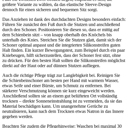
größere Variante zu wählen, da das elastische Sleeve-Design
dennoch für einen sicheren und bequemen Sitz sorgt.
Das Anziehen ist dank des durchdachten Designs besonders einfach:
Führen Sie zunächst den Fuß durch die Stutzen und anschließend
durch den Schoner. Positionieren Sie diesen so, dass er mittig auf
dem Schienbein sitzt – von knapp oberhalb des Knöchels bis
unterhalb des Knies. Streichen Sie die Stutzen glatt, damit sich der
Schoner optimal anpasst und die integrierten Silikonstreifen guten
Halt finden. Ein kurzer Bewegungstest, zum Beispiel durch ein paar
Kniebeugen, hilft sicherzustellen, dass der Schoner fest sitzt, ohne
zu drücken. Für den besten Halt sollten die Silikonstreifen möglichst
direkt auf der Haut oder auf dünnen Stutzen aufliegen.
Auch die richtige Pflege trägt zur Langlebigkeit bei. Reinigen Sie
die Schienbeinschoner am besten per Hand mit warmem Wasser,
etwas Seife und einer Bürste, um Schmutz zu entfernen. Bei
stärkerer Verschmutzung können sie kurz eingeweicht werden.
Anschließend sollten sie an einem gut belüfteten Ort vollständig
trocknen – direkte Sonneneinstrahlung ist zu vermeiden, da sie das
Material beschädigen kann. Um unangenehme Gerüche zu
neutralisieren, kann nach dem Trocknen etwas Natron in das Innere
gegeben werden.
Beachten Sie zudem die Pflegehinweise: Waschen bei maximal 30