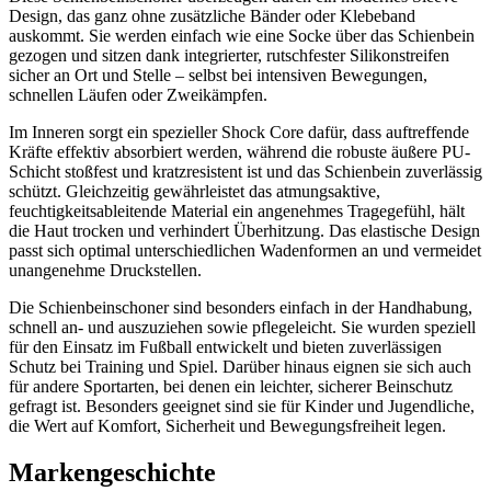
Design, das ganz ohne zusätzliche Bänder oder Klebeband
auskommt. Sie werden einfach wie eine Socke über das Schienbein
gezogen und sitzen dank integrierter, rutschfester Silikonstreifen
sicher an Ort und Stelle – selbst bei intensiven Bewegungen,
schnellen Läufen oder Zweikämpfen.
Im Inneren sorgt ein spezieller Shock Core dafür, dass auftreffende
Kräfte effektiv absorbiert werden, während die robuste äußere PU-
Schicht stoßfest und kratzresistent ist und das Schienbein zuverlässig
schützt. Gleichzeitig gewährleistet das atmungsaktive,
feuchtigkeitsableitende Material ein angenehmes Tragegefühl, hält
die Haut trocken und verhindert Überhitzung. Das elastische Design
passt sich optimal unterschiedlichen Wadenformen an und vermeidet
unangenehme Druckstellen.
Die Schienbeinschoner sind besonders einfach in der Handhabung,
schnell an- und auszuziehen sowie pflegeleicht. Sie wurden speziell
für den Einsatz im Fußball entwickelt und bieten zuverlässigen
Schutz bei Training und Spiel. Darüber hinaus eignen sie sich auch
für andere Sportarten, bei denen ein leichter, sicherer Beinschutz
gefragt ist. Besonders geeignet sind sie für Kinder und Jugendliche,
die Wert auf Komfort, Sicherheit und Bewegungsfreiheit legen.
Markengeschichte