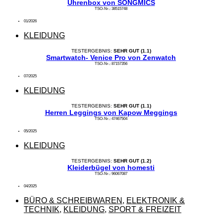
Uhrenbox von SONGMICS
TSO-Nr.: 38515748
01/2026
KLEIDUNG
TESTERGEBNIS:
SEHR GUT (1.1)
Smartwatch- Venice Pro von Zenwatch
TSO-Nr.: 87157356
07/2025
KLEIDUNG
TESTERGEBNIS:
SEHR GUT (1.1)
Herren Leggings von Kapow Meggings
TSO-Nr.: 47467504
05/2025
KLEIDUNG
TESTERGEBNIS:
SEHR GUT (1.2)
Kleiderbügel von homesti
TSO-Nr.: 96067087
04/2025
BÜRO & SCHREIBWAREN
,
ELEKTRONIK &
TECHNIK
,
KLEIDUNG
,
SPORT & FREIZEIT