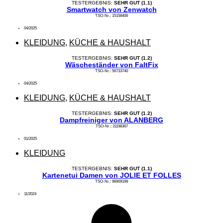
TESTERGEBNIS:
SEHR GUT (1.1)
Smartwatch von Zenwatch
TSO-Nr.: 15158406
04/2025
KLEIDUNG
,
KÜCHE & HAUSHALT
TESTERGEBNIS:
SEHR GUT (1.2)
Wäscheständer von FaltFix
TSO-Nr.: 56733740
04/2025
KLEIDUNG
,
KÜCHE & HAUSHALT
TESTERGEBNIS:
SEHR GUT (1.2)
Dampfreiniger von ALANBERG
TSO-Nr.: 31198367
01/2025
KLEIDUNG
TESTERGEBNIS:
SEHR GUT (1.1)
Kartenetui Damen von JOLIE ET FOLLES
TSO-Nr.: 96909199
11/2024