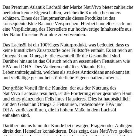
Das Premium Atlantik Lachsöl der Marke NatiVivo bietet zahlreiche
beeindruckende Eigenschaften, welche die Kunden besonders
schätzen. Eines der Hauptmerkmale dieses Produkts ist das
konsequente Blue Balance Versprechen. Hierbei handelt es sich um
eine Verpflichtung des Herstellers nur hochwertige Inhaltsstoffe aus
der Natur für seine Produkte zu verwenden.
Das Lachsöl ist ein 100%iges Naturprodukt, was bedeutet, dass es
keine künstlichen Zusatzstoffe oder Füllstoffe enthält. Es ist reich an
Omega 3 und Omega 6, die essentiell für die Gesundheit sind.
Darüber hinaus ist das Öl auch reich an essentiellen Fettsäuren wie
EPA und DHA. Des Weiteren enthält es Vitamin E in
Lebensmittelqualität, welches als starkes Antioxidans anerkannt ist
und vielfältige gesundheitsförderliche Eigenschaften aufweist.
Der größte Vorteil für die Kunden, der aus der Nutzung des
NatiVivo Lachsöls resultiert, ist die Förderung einer gesunden Haut
und eines glänzenden Fells ihres Haustieres. Dies ist hauptsächlich
auf den Gehalt an Omega-3-Fettsäuren, insbesondere EPA und
DHA, zurückzuführen, die in hohem Maße in dem Lachsöl
enthalten sind.
Darüber hinaus kann der Kunde bei etwaigen Fragen oder Anliegen
direkt den Hersteller kontaktieren. Dies zeigt, dass NatiVivo großen