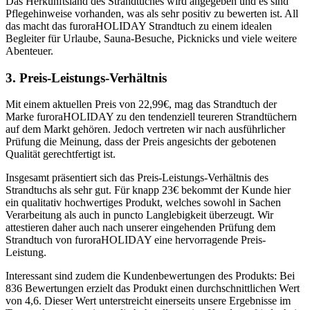
Das Herkunftsland des Strandtuches wird angegeben und es sind
Pflegehinweise vorhanden, was als sehr positiv zu bewerten ist. All
das macht das furoraHOLIDAY Strandtuch zu einem idealen
Begleiter für Urlaube, Sauna-Besuche, Picknicks und viele weitere
Abenteuer.
3. Preis-Leistungs-Verhältnis
Mit einem aktuellen Preis von 22,99€, mag das Strandtuch der
Marke furoraHOLIDAY zu den tendenziell teureren Strandtüchern
auf dem Markt gehören. Jedoch vertreten wir nach ausführlicher
Prüfung die Meinung, dass der Preis angesichts der gebotenen
Qualität gerechtfertigt ist.
Insgesamt präsentiert sich das Preis-Leistungs-Verhältnis des
Strandtuchs als sehr gut. Für knapp 23€ bekommt der Kunde hier
ein qualitativ hochwertiges Produkt, welches sowohl in Sachen
Verarbeitung als auch in puncto Langlebigkeit überzeugt. Wir
attestieren daher auch nach unserer eingehenden Prüfung dem
Strandtuch von furoraHOLIDAY eine hervorragende Preis-
Leistung.
Interessant sind zudem die Kundenbewertungen des Produkts: Bei
836 Bewertungen erzielt das Produkt einen durchschnittlichen Wert
von 4,6. Dieser Wert unterstreicht einerseits unsere Ergebnisse im