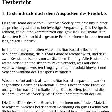
Testbericht
1. Ersteindruck nach dem Auspacken des Produkts
Das Star Board der Marke Silver Star Society erreichte uns in einer
ansprechend gestalteten, hochwertigen Verpackung. Das Design ist
schlicht, stilvoll und kommuniziert eine gewisse Exklusivität. Auf
den ersten Blick macht das gesamte Produkt einen sehr robusten und
langlebigen Eindruck.
Im Lieferumfang enthalten waren das Star Board selbst, eine
bebilderte Anleitung, die als Star Guide bezeichnet wird, und dazu
zwei Resistance Bands zum zusätzlichen Training. Alle Bestandteile
waren ordentlich und sicher im Paket verpackt, was auf einen
verantwortungsbewussten Umgang mit dem Produkt hinweist und
Schäden während des Transports verhindert.
Was uns sofort auffiel, als wir das Star Board auspackten, war der
angenehme Geruch des Materials. Oftmals riechen neue Produkte
unangenehm nach Chemikalien oder Kunststoffen, jedoch ist dies
bei dem Silver Star Society Star Board überhaupt nicht der Fall.
Die Oberfläche des Star Boards ist mit einem rutschfesten Material
beschichtet, welches bei der ersten Berührung ein gutes Gefühl von
Sicherheit vermittelt. Farblich ist das Board in einem ansprechenden