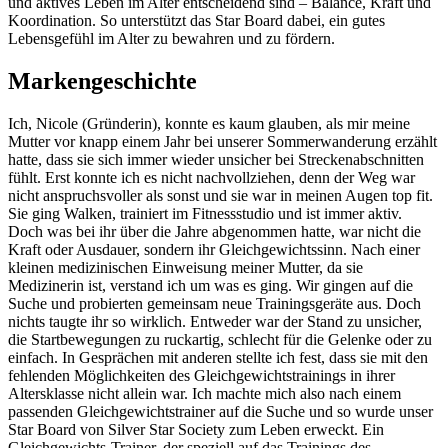
und aktives Leben im Alter entscheidend sind – Balance, Kraft und
Koordination. So unterstützt das Star Board dabei, ein gutes
Lebensgefühl im Alter zu bewahren und zu fördern.
Markengeschichte
Ich, Nicole (Gründerin), konnte es kaum glauben, als mir meine
Mutter vor knapp einem Jahr bei unserer Sommerwanderung erzählt
hatte, dass sie sich immer wieder unsicher bei Streckenabschnitten
fühlt. Erst konnte ich es nicht nachvollziehen, denn der Weg war
nicht anspruchsvoller als sonst und sie war in meinen Augen top fit.
Sie ging Walken, trainiert im Fitnessstudio und ist immer aktiv.
Doch was bei ihr über die Jahre abgenommen hatte, war nicht die
Kraft oder Ausdauer, sondern ihr Gleichgewichtssinn. Nach einer
kleinen medizinischen Einweisung meiner Mutter, da sie
Medizinerin ist, verstand ich um was es ging. Wir gingen auf die
Suche und probierten gemeinsam neue Trainingsgeräte aus. Doch
nichts taugte ihr so wirklich. Entweder war der Stand zu unsicher,
die Startbewegungen zu ruckartig, schlecht für die Gelenke oder zu
einfach. In Gesprächen mit anderen stellte ich fest, dass sie mit den
fehlenden Möglichkeiten des Gleichgewichtstrainings in ihrer
Altersklasse nicht allein war. Ich machte mich also nach einem
passenden Gleichgewichtstrainer auf die Suche und so wurde unser
Star Board von Silver Star Society zum Leben erweckt. Ein
Gleichgewichts-Trainer, der speziell auf das Trainings des