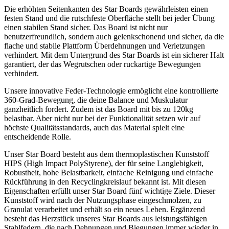
Die erhöhten Seitenkanten des Star Boards gewährleisten einen
festen Stand und die rutschfeste Oberfläche stellt bei jeder Übung
einen stabilen Stand sicher. Das Board ist nicht nur
benutzerfreundlich, sondern auch gelenkschonend und sicher, da die
flache und stabile Plattform Überdehnungen und Verletzungen
verhindert. Mit dem Untergrund des Star Boards ist ein sicherer Halt
garantiert, der das Wegrutschen oder ruckartige Bewegungen
verhindert.
Unsere innovative Feder-Technologie ermöglicht eine kontrollierte
360-Grad-Bewegung, die deine Balance und Muskulatur
ganzheitlich fordert. Zudem ist das Board mit bis zu 120kg
belastbar. Aber nicht nur bei der Funktionalität setzen wir auf
höchste Qualitätsstandards, auch das Material spielt eine
entscheidende Rolle.
Unser Star Board besteht aus dem thermoplastischen Kunststoff
HIPS (High Impact PolyStyrene), der für seine Langlebigkeit,
Robustheit, hohe Belastbarkeit, einfache Reinigung und einfache
Rückführung in den Recyclingkreislauf bekannt ist. Mit diesen
Eigenschaften erfüllt unser Star Board fünf wichtige Ziele. Dieser
Kunststoff wird nach der Nutzungsphase eingeschmolzen, zu
Granulat verarbeitet und erhält so ein neues Leben. Ergänzend
besteht das Herzstück unseres Star Boards aus leistungsfähigen
Stahlfedern, die nach Dehnungen und Biegungen immer wieder in