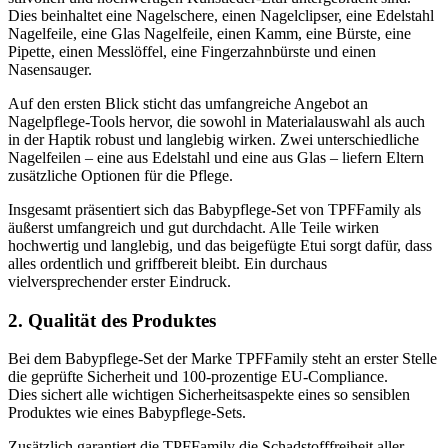
Dies beinhaltet eine Nagelschere, einen Nagelclipser, eine Edelstahl
Nagelfeile, eine Glas Nagelfeile, einen Kamm, eine Bürste, eine
Pipette, einen Messlöffel, eine Fingerzahnbürste und einen
Nasensauger.
Auf den ersten Blick sticht das umfangreiche Angebot an
Nagelpflege-Tools hervor, die sowohl in Materialauswahl als auch
in der Haptik robust und langlebig wirken. Zwei unterschiedliche
Nagelfeilen – eine aus Edelstahl und eine aus Glas – liefern Eltern
zusätzliche Optionen für die Pflege.
Insgesamt präsentiert sich das Babypflege-Set von TPFFamily als
äußerst umfangreich und gut durchdacht. Alle Teile wirken
hochwertig und langlebig, und das beigefügte Etui sorgt dafür, dass
alles ordentlich und griffbereit bleibt. Ein durchaus
vielversprechender erster Eindruck.
2. Qualität des Produktes
Bei dem Babypflege-Set der Marke TPFFamily steht an erster Stelle
die geprüfte Sicherheit und 100-prozentige EU-Compliance.
Dies sichert alle wichtigen Sicherheitsaspekte eines so sensiblen
Produktes wie eines Babypflege-Sets.
Zusätzlich garantiert die TPFFamily die Schadstofffreiheit aller