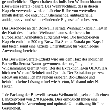
gesundheitlichen Eigenschaften des indischen Weihrauchbaums
(Boswellia serrata) basiert. Das Weihrauchharz, das in diesen
Kapseln verwendet wird, enthält eine Reihe von wertvollen
Inhaltsstoffen, die entzündungshemmende, antibakterielle,
antidepressive und schmerzlindernde Eigenschaften besitzen.
Das Besondere an den Boswellia serrata Weihrauchkapseln liegt in
der Kraft des indischen Weihrauchbaums, der bereits im
Europäischen Arzneibuch aufgeführt wird. Die hochdosierten
Kapseln enthalten 500 mg Boswellia-Serrata-Extrakt pro Kapsel
und bieten somit eine gezielte Unterstützung für verschiedene
Anwendungsbereiche.
Das Boswellia-Serrata-Extrakt wird aus dem Harz des indischen
Boswellia-Serrata-Baums gewonnen, der sorgfältig in der
Wildsammlung geerntet wird. Bei der Extraktion legen QIDOSHA
höchsten Wert auf Reinheit und Qualität. Der Extraktionsprozess
erfolgt ausschließlich mit reinem essbaren Bio-Ethanol und
beinhaltet keine Lösungsmittel wie Aceton, Methanol oder N-
Hexan.
Jede Packung der Boswellia serrata Weihrauchkapseln enthält einen
Langzeitvorrat von 270 Kapseln. Dies ermöglicht Ihnen eine
kontinuierliche Anwendung und optimale Unterstützung für Ihre
Gesundheit.