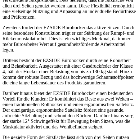
verschiedene Sitzpositionen. Dies bedeutet, dass die Sitzfläche von
allen drei Seiten genutzt werden kann. Diese Flexibilität ermöglicht
eine vielseitige Nutzung und Anpassung an individuelle Bedürfnisse
und Präferenzen.
Zweitens fördert der EZSIDE Bürohocker das aktive Sitzen. Durch
seine besondere Konstruktion trägt er zur Stärkung der Rumpf- und
Rückenmuskulatur bei. Dies ist ein wichtiges Merkmal, da immer
mehr Büroarbeiter Wert auf gesundheitsfördernde Arbeitsmittel
legen.
Drittens besticht der EZSIDE Bürohocker durch seine Robustheit
und Belastbarkeit. Ausgestattet mit einer Gasdruckfeder der Klasse
4, hält der Hocker einer Belastung von bis zu 130 kg stand. Hinzu
kommt der robuste Bezug und das hochwertige Schaumstoffpolster,
die eine lange Lebensdauer des Produkts garantieren.
Darüber hinaus bietet der EZSIDE Bürohocker einen bedeutenden
Vorteil für die Kunden: Er kombiniert das Beste aus zwei Welten –
einen traditionellen Rollhocker und einen ergonomischen Sattelsitz.
Der einzigartige, ergonomische Sattelsitz fördert eine gesunde,
aufrechte Sitzhaltung und schont den Rücken. Darüber hinaus sorgt
der starke 12° Schwingeffekt für Bewegung beim Sitzen, was die
Muskulatur aktiviert und das Wohlbefinden steigert.
Die gezielte Form der Sitzfläche lässt sich von drei Seiten nutzen