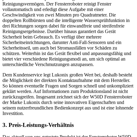
Reinigungsvermögen. Der Fensterroboter reinigt Fenster
vollautomatisch und erledigt diese Aufgabe mit einer
Geschwindigkeit von zwei Minuten pro Quadratmeter. Die
doppelten Rollbürsten und die intelligente Wassersprühfunktion in
drei Richtungen sorgen dabei für einwandfreie und streifenfreie
Reinigungsergebnisse. Darüber hinaus garantiert das Gerät
Sicherheit beim Gebrauch. Es verfügt über mehrere
Sicherheitseinrichtungen, darunter Anti-Fall-Sensoren und ein
Sicherheitsseil, um auch bei Stromausfällen vor Schäden zu
schützen. Weiterhin ist das Gerät flexibel und anpassungsfähig und
bietet vier verschiedene Reinigungsmodi an, um sich optimal an
unterschiedliche Verschmutzungen anzupassen.
Dem Kundenservice legt Lukonix großen Wert bei, deshalb besteht
die Möglichkeit der direkten Kontaktaufnahme mit dem Hersteller.
So können eventuelle Fragen und Sorgen schnell und unkompliziert
geklärt werden. Auf Informationen zum Produktionsland ist nicht
zurückzugreifen. Insgesamt zeichnet sich der W50D Fensterroboter
der Marke Lukonix durch seine innovativen Eigenschaften und
seinem nutzerfreundlichen Bedienkonzept aus und ist eine lohnende
Investition.
3. Preis-Leistungs-Verhältnis
Das aktuell von uns getestete Produkt ist der Fensterroboter W50D