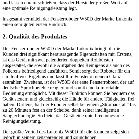
und lassen darauf schließen, dass der Hersteller großen Wert auf
eine optimale Reinigungsleistung legt.
Insgesamt vermittelt der Fensterroboter W50D der Marke Lukonix
einen sehr guten ersten Eindruck.
2. Qualität des Produktes
Der Fensterroboter W50D der Marke Lukonix bringt für die
Kunden drei signifikant herausragende Eigenschaften mit. Erstens,
ist das Gerät mit zwei patentierten doppelten Rollbürsten
ausgestattet, die sowohl die Aufgaben des Reinigens als auch des
Polierens befriedigend ausführen. Somit sorgt der Roboter für ein
streifenfreies Ergebnis und lässt Ihre Fenster in neuem Glanz
erstrahlen. Zweitens, ist der W50D der erste Fensterroboter, der auf
deutsche Sprachbefehle reagiert und somit eine komfortable
Bedienung ermöglicht. Mit dieser Funktion können Sie bequem das
Gerät steuern und gleichzeitig die Hände für andere Tätigkeiten frei
haben. Drittens, hält der Roboter selbst bei einem „Stromausfall“ bis
zu 20 Minuten fest an der Scheibe, dank seiner intelligenten
Saugtechnologie. So bietet das Gerät eine unterbrechungsfreie
Reinigungsleistung.
Der größte Vorteil des Lukonix W50D für die Kunden zeigt sich
jedoch in seinem zeitsparenden und gründlichen