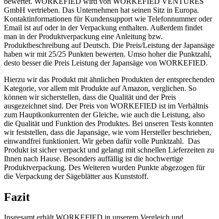
bewertet. WORKEFIED wird von WORKEFIED VENTURES
GmbH vertrieben. Das Unternehmen hat seinen Sitz in Europa.
Kontaktinformationen für Kundensupport wie Telefonnummer oder
Email ist auf oder in der Verpackung enthalten. Außerdem findet
man in der Produktverpackung eine Anleitung bzw.
Produktbeschreibung auf Deutsch. Die Preis/Leistung der Japansäge
haben wir mit 25/25 Punkten bewerten. Umso hoher die Punktzahl,
desto besser die Preis Leistung der Japansäge von WORKEFIED.
Hierzu wir das Produkt mit ähnlichen Produkten der entsprechenden
Kategorie, vor allem mit Produkte auf Amazon, verglichen. So
können wir sicherstellen, dass die Qualität und der Preis
ausgezeichnet sind. Der Preis von WORKEFIED ist im Verhältnis
zum Hauptkonkurrenten der Gleiche, wie auch die Leistung, also
die Qualität und Funktion des Produktes. Bei unseren Tests konnten
wir feststellen, dass die Japansäge, wie vom Hersteller beschrieben,
einwandfrei funktioniert. Wir geben dafür volle Punktzahl. Das
Produkt ist sicher verpackt und gelangt mit schnellen Lieferzeiten zu
Ihnen nach Hause. Besonders auffällig ist die hochwertige
Produktverpackung. Des Weiteren wurden Punkte abgezogen für
die Verpackung der Sägeblätter aus Kunststoff.
Fazit
Insgesamt erhält WORKEFIED in unserem Vergleich und