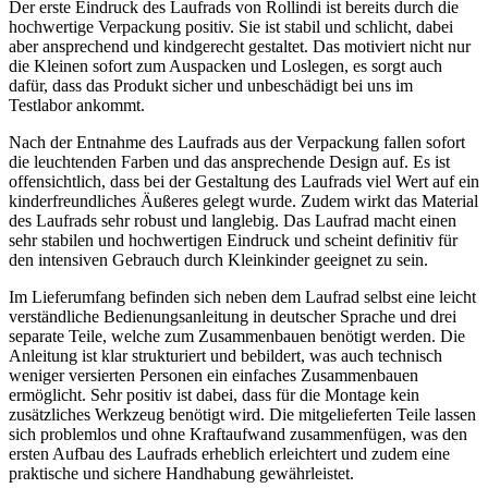
Der erste Eindruck des Laufrads von Rollindi ist bereits durch die
hochwertige Verpackung positiv. Sie ist stabil und schlicht, dabei
aber ansprechend und kindgerecht gestaltet. Das motiviert nicht nur
die Kleinen sofort zum Auspacken und Loslegen, es sorgt auch
dafür, dass das Produkt sicher und unbeschädigt bei uns im
Testlabor ankommt.
Nach der Entnahme des Laufrads aus der Verpackung fallen sofort
die leuchtenden Farben und das ansprechende Design auf. Es ist
offensichtlich, dass bei der Gestaltung des Laufrads viel Wert auf ein
kinderfreundliches Äußeres gelegt wurde. Zudem wirkt das Material
des Laufrads sehr robust und langlebig. Das Laufrad macht einen
sehr stabilen und hochwertigen Eindruck und scheint definitiv für
den intensiven Gebrauch durch Kleinkinder geeignet zu sein.
Im Lieferumfang befinden sich neben dem Laufrad selbst eine leicht
verständliche Bedienungsanleitung in deutscher Sprache und drei
separate Teile, welche zum Zusammenbauen benötigt werden. Die
Anleitung ist klar strukturiert und bebildert, was auch technisch
weniger versierten Personen ein einfaches Zusammenbauen
ermöglicht. Sehr positiv ist dabei, dass für die Montage kein
zusätzliches Werkzeug benötigt wird. Die mitgelieferten Teile lassen
sich problemlos und ohne Kraftaufwand zusammenfügen, was den
ersten Aufbau des Laufrads erheblich erleichtert und zudem eine
praktische und sichere Handhabung gewährleistet.