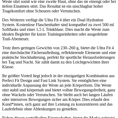
Weste sitzt somit wie eine zweite Haut, ohne das sie einengt oder bei
tiefem Einatmen stört. Das Resultat ist ein unschlagbar hoher
Tragekomfort ohne Scheuern oder Verrutschen.
Des Weiteren verfügt die Ultra Fit 4 über ein Dual Hydration
System. Kostenlose Flaschenhalter sind kompatibel zu zwei 500 ml
Softflasks und einer 1,5 L Trinkblase. Dies macht die Weste zum
idealen Begleiter für kurze Trainingseinheiten oder ausgedehnte
Trail-Abenteuer.
Trotz ihres geringen Gewichts von 230–260 g, bietet die Ultra Fit 4
eine durchdachte Fächeraufteilung, reflektierende Elemente und eine
praktische Stockhalterung, perfekt für sportliche Herausforderungen
bei Tag und Nacht. Sie zählt damit zu den Leichtgewichten ihrer
Klasse.
Ihr größter Vorteil liegt jedoch in der einzigartigen Kombination aus
Perfect Fit Design und Fast Link System. Sie ermöglichen eine
individuelle Anpassung der Weste an jede Körperform. Die Weste
sitzt stabil und körpernah und bietet vollste Bewegungsfreiheit, ganz
ohne Wackeln oder Verrutschen. Sie bleibt auch bei langen Läufen
oder intensiven Bewegungen sicher am Körper. Dies erlaubt den
Kund*innen, sich ganz auf ihre Leistung zu konzentrieren und das
Lauferlebnis ohne Ablenkungen zu genießen.
Neben diesen vorteilhaften Eigenschaften, bietet die Marke zeitgeist