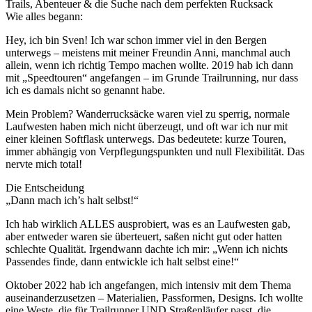
Trails, Abenteuer & die Suche nach dem perfekten Rucksack
Wie alles begann:
Hey, ich bin Sven! Ich war schon immer viel in den Bergen
unterwegs – meistens mit meiner Freundin Anni, manchmal auch
allein, wenn ich richtig Tempo machen wollte. 2019 hab ich dann
mit „Speedtouren“ angefangen – im Grunde Trailrunning, nur dass
ich es damals nicht so genannt habe.
Mein Problem? Wanderrucksäcke waren viel zu sperrig, normale
Laufwesten haben mich nicht überzeugt, und oft war ich nur mit
einer kleinen Softflask unterwegs. Das bedeutete: kurze Touren,
immer abhängig von Verpflegungspunkten und null Flexibilität. Das
nervte mich total!
Die Entscheidung
„Dann mach ich’s halt selbst!“
Ich hab wirklich ALLES ausprobiert, was es an Laufwesten gab,
aber entweder waren sie überteuert, saßen nicht gut oder hatten
schlechte Qualität. Irgendwann dachte ich mir: „Wenn ich nichts
Passendes finde, dann entwickle ich halt selbst eine!“
Oktober 2022 hab ich angefangen, mich intensiv mit dem Thema
auseinanderzusetzen – Materialien, Passformen, Designs. Ich wollte
eine Weste, die für Trailrunner UND Straßenläufer passt, die