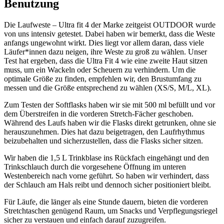
Benutzung
Die Laufweste – Ultra fit 4 der Marke zeitgeist OUTDOOR wurde
von uns intensiv getestet. Dabei haben wir bemerkt, dass die Weste
anfangs ungewohnt wirkt. Dies liegt vor allem daran, dass viele
Läufer*innen dazu neigen, ihre Weste zu groß zu wählen. Unser
Test hat ergeben, dass die Ultra Fit 4 wie eine zweite Haut sitzen
muss, um ein Wackeln oder Scheuern zu verhindern. Um die
optimale Größe zu finden, empfehlen wir, den Brustumfang zu
messen und die Größe entsprechend zu wählen (XS/S, M/L, XL).
Zum Testen der Softflasks haben wir sie mit 500 ml befüllt und vor
dem Überstreifen in die vorderen Stretch-Fächer geschoben.
Während des Laufs haben wir die Flasks direkt getrunken, ohne sie
herauszunehmen. Dies hat dazu beigetragen, den Laufrhythmus
beizubehalten und sicherzustellen, dass die Flasks sicher sitzen.
Wir haben die 1,5 L Trinkblase ins Rückfach eingehängt und den
Trinkschlauch durch die vorgesehene Öffnung im unteren
Westenbereich nach vorne geführt. So haben wir verhindert, dass
der Schlauch am Hals reibt und dennoch sicher positioniert bleibt.
Für Läufe, die länger als eine Stunde dauern, bieten die vorderen
Stretchtaschen genügend Raum, um Snacks und Verpflegungsriegel
sicher zu verstauen und einfach darauf zuzugreifen.