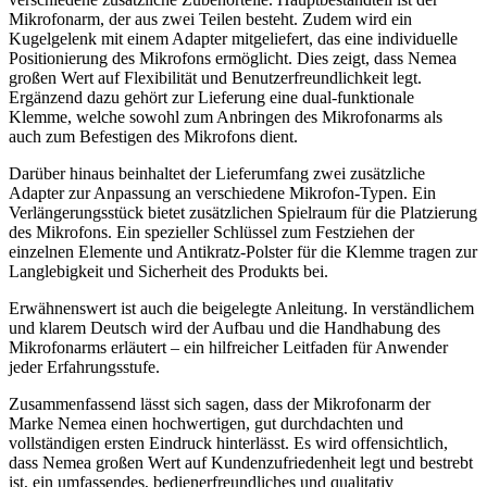
Mikrofonarm, der aus zwei Teilen besteht. Zudem wird ein
Kugelgelenk mit einem Adapter mitgeliefert, das eine individuelle
Positionierung des Mikrofons ermöglicht. Dies zeigt, dass Nemea
großen Wert auf Flexibilität und Benutzerfreundlichkeit legt.
Ergänzend dazu gehört zur Lieferung eine dual-funktionale
Klemme, welche sowohl zum Anbringen des Mikrofonarms als
auch zum Befestigen des Mikrofons dient.
Darüber hinaus beinhaltet der Lieferumfang zwei zusätzliche
Adapter zur Anpassung an verschiedene Mikrofon-Typen. Ein
Verlängerungsstück bietet zusätzlichen Spielraum für die Platzierung
des Mikrofons. Ein spezieller Schlüssel zum Festziehen der
einzelnen Elemente und Antikratz-Polster für die Klemme tragen zur
Langlebigkeit und Sicherheit des Produkts bei.
Erwähnenswert ist auch die beigelegte Anleitung. In verständlichem
und klarem Deutsch wird der Aufbau und die Handhabung des
Mikrofonarms erläutert – ein hilfreicher Leitfaden für Anwender
jeder Erfahrungsstufe.
Zusammenfassend lässt sich sagen, dass der Mikrofonarm der
Marke Nemea einen hochwertigen, gut durchdachten und
vollständigen ersten Eindruck hinterlässt. Es wird offensichtlich,
dass Nemea großen Wert auf Kundenzufriedenheit legt und bestrebt
ist, ein umfassendes, bedienerfreundliches und qualitativ