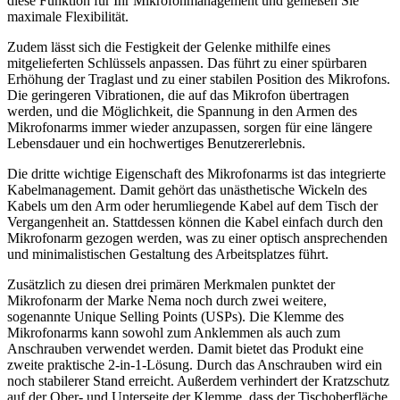
diese Funktion für Ihr Mikrofonmanagement und genießen Sie
maximale Flexibilität.
Zudem lässt sich die Festigkeit der Gelenke mithilfe eines
mitgelieferten Schlüssels anpassen. Das führt zu einer spürbaren
Erhöhung der Traglast und zu einer stabilen Position des Mikrofons.
Die geringeren Vibrationen, die auf das Mikrofon übertragen
werden, und die Möglichkeit, die Spannung in den Armen des
Mikrofonarms immer wieder anzupassen, sorgen für eine längere
Lebensdauer und ein hochwertiges Benutzererlebnis.
Die dritte wichtige Eigenschaft des Mikrofonarms ist das integrierte
Kabelmanagement. Damit gehört das unästhetische Wickeln des
Kabels um den Arm oder herumliegende Kabel auf dem Tisch der
Vergangenheit an. Stattdessen können die Kabel einfach durch den
Mikrofonarm gezogen werden, was zu einer optisch ansprechenden
und minimalistischen Gestaltung des Arbeitsplatzes führt.
Zusätzlich zu diesen drei primären Merkmalen punktet der
Mikrofonarm der Marke Nema noch durch zwei weitere,
sogenannte Unique Selling Points (USPs). Die Klemme des
Mikrofonarms kann sowohl zum Anklemmen als auch zum
Anschrauben verwendet werden. Damit bietet das Produkt eine
zweite praktische 2-in-1-Lösung. Durch das Anschrauben wird ein
noch stabilerer Stand erreicht. Außerdem verhindert der Kratzschutz
auf der Ober- und Unterseite der Klemme, dass der Tischoberfläche