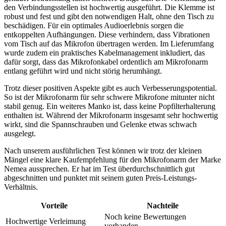
den Verbindungsstellen ist hochwertig ausgeführt. Die Klemme ist
robust und fest und gibt den notwendigen Halt, ohne den Tisch zu
beschädigen. Für ein optimales Audioerlebnis sorgen die
entkoppelten Aufhängungen. Diese verhindern, dass Vibrationen
vom Tisch auf das Mikrofon übertragen werden. Im Lieferumfang
wurde zudem ein praktisches Kabelmanagement inkludiert, das
dafür sorgt, dass das Mikrofonkabel ordentlich am Mikrofonarm
entlang geführt wird und nicht störig herumhängt.
Trotz dieser positiven Aspekte gibt es auch Verbesserungspotential.
So ist der Mikrofonarm für sehr schwere Mikrofone mitunter nicht
stabil genug. Ein weiteres Manko ist, dass keine Popfilterhalterung
enthalten ist. Während der Mikrofonarm insgesamt sehr hochwertig
wirkt, sind die Spannschrauben und Gelenke etwas schwach
ausgelegt.
Nach unserem ausführlichen Test können wir trotz der kleinen
Mängel eine klare Kaufempfehlung für den Mikrofonarm der Marke
Nemea aussprechen. Er hat im Test überdurchschnittlich gut
abgeschnitten und punktet mit seinem guten Preis-Leistungs-
Verhältnis.
Vorteile
Nachteile
Noch keine Bewertungen
Hochwertige Verleimung
vorhanden