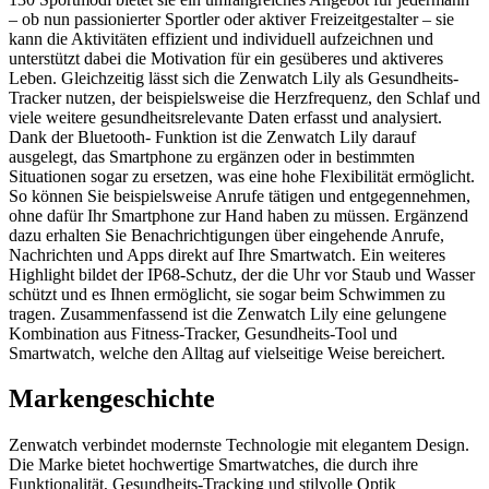
– ob nun passionierter Sportler oder aktiver Freizeitgestalter – sie
kann die Aktivitäten effizient und individuell aufzeichnen und
unterstützt dabei die Motivation für ein gesüberes und aktiveres
Leben. Gleichzeitig lässt sich die Zenwatch Lily als Gesundheits-
Tracker nutzen, der beispielsweise die Herzfrequenz, den Schlaf und
viele weitere gesundheitsrelevante Daten erfasst und analysiert.
Dank der Bluetooth- Funktion ist die Zenwatch Lily darauf
ausgelegt, das Smartphone zu ergänzen oder in bestimmten
Situationen sogar zu ersetzen, was eine hohe Flexibilität ermöglicht.
So können Sie beispielsweise Anrufe tätigen und entgegennehmen,
ohne dafür Ihr Smartphone zur Hand haben zu müssen. Ergänzend
dazu erhalten Sie Benachrichtigungen über eingehende Anrufe,
Nachrichten und Apps direkt auf Ihre Smartwatch. Ein weiteres
Highlight bildet der IP68-Schutz, der die Uhr vor Staub und Wasser
schützt und es Ihnen ermöglicht, sie sogar beim Schwimmen zu
tragen. Zusammenfassend ist die Zenwatch Lily eine gelungene
Kombination aus Fitness-Tracker, Gesundheits-Tool und
Smartwatch, welche den Alltag auf vielseitige Weise bereichert.
Markengeschichte
Zenwatch verbindet modernste Technologie mit elegantem Design.
Die Marke bietet hochwertige Smartwatches, die durch ihre
Funktionalität, Gesundheits-Tracking und stilvolle Optik